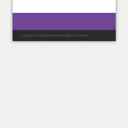
ア
ー
カ
イ
ブ
Copyright © 2015 goomomo All Rights Reserved.