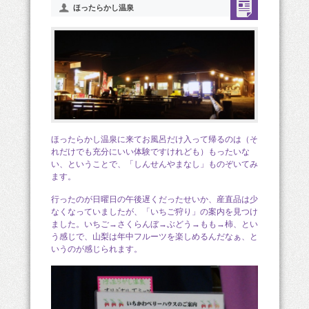
ほったらかし温泉
ほったらかし温泉に来てお風呂だけ入って帰るのは（そ
れだけでも充分にいい体験ですけれども）もったいな
い、ということで、「しんせんやまなし」ものぞいてみ
ます。
行ったのが日曜日の午後遅くだったせいか、産直品は少
なくなっていましたが、「いちご狩り」の案内を見つけ
ました。いちご→さくらんぼ→ぶどう→もも→柿、とい
う感じで、山梨は年中フルーツを楽しめるんだなぁ、と
いうのが感じられます。