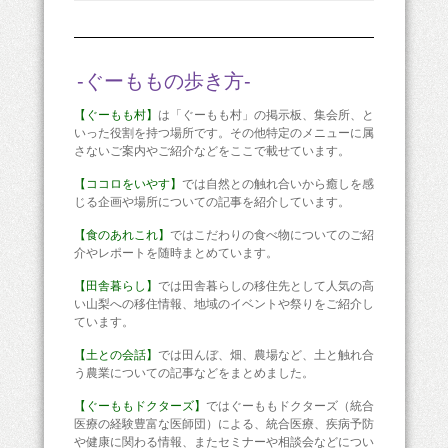
-ぐーももの歩き方-
【ぐーもも村】
は「ぐーもも村」の掲示板、集会所、と
いった役割を持つ場所です。その他特定のメニューに属
さないご案内やご紹介などをここで載せています。
【ココロをいやす】
では自然との触れ合いから癒しを感
じる企画や場所についての記事を紹介しています。
【食のあれこれ】
ではこだわりの食べ物についてのご紹
介やレポートを随時まとめています。
【田舎暮らし】
では田舎暮らしの移住先として人気の高
い山梨への移住情報、地域のイベントや祭りをご紹介し
ています。
【土との会話】
では田んぼ、畑、農場など、土と触れ合
う農業についての記事などをまとめました。
【ぐーももドクターズ】
ではぐーももドクターズ（統合
医療の経験豊富な医師団）による、統合医療、疾病予防
や健康に関わる情報、またセミナーや相談会などについ