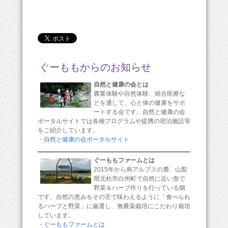
ぐーももからのお知らせ
自然と健康の会とは
農業体験や自然体験、統合医療な
どを通して、心と体の健康をサポ
ートする会です。自然と健康の会
ポータルサイトでは各種プログラムや提携の宿泊施設等
をご紹介しています。
・自然と健康の会ポータルサイト
ぐーももファームとは
2015年から南アルプスの麓、山梨
県北杜市白州町で自然に近い形で
野菜＆ハーブ作りを行っている畑
です。自然の恵みをその舌で味わえるように「食べられ
るハーブと野菜」に厳選し、無農薬栽培にこだわり栽培
しています。
・ぐーももファームとは