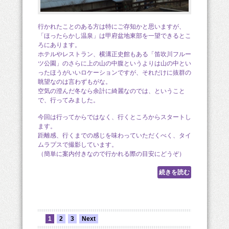
行かれたことのある方は特にご存知かと思いますが、
「ほったらかし温泉」は甲府盆地東部を一望できるとこ
ろにあります。
ホテルやレストラン、横溝正史館もある「笛吹川フルー
ツ公園」のさらに上の山の中腹というよりは山の中とい
ったほうがいいロケーションですが、それだけに抜群の
眺望なのは言わずもがな。
空気の澄んだ冬なら余計に綺麗なのでは、ということ
で、行ってみました。
今回は行ってからではなく、行くところからスタートし
ます。
距離感、行くまでの感じを味わっていただくべく、タイ
ムラプスで撮影しています。
（簡単に案内付きなので行かれる際の目安にどうぞ）
続きを読む
1
2
3
Next