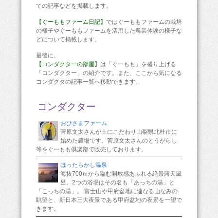
ての記事などを掲載します。
【ぐーももファーム日記】
ではぐーももファームの栽培
の様子やぐーももファームを活用した農業体験の様子な
どについて掲載します。
最後に、
【コンダクターの部屋】
は「ぐーもも」を盛り上げる
「コンダクター」の紹介です。また、ここから気になる
コンダクタの記事一覧へ移動できます。
コンダクター
おひさまファーム
菅原文太さんが土にこだわり山梨県北杜市に
始めた農場です。菅原文太さんのとうがらし
等をぐーもも倶楽部で販売しております。
ほったらかし温泉
海抜700ｍから臨む開放感あふれる絶景露天風
呂。2つの浴場はその名も「あっちの湯」と
「こっちの湯」。 富士山や甲府盆地に連なる山なみの
眺望と、新日本三大夜景である甲府盆地の夜景を一望で
きます。