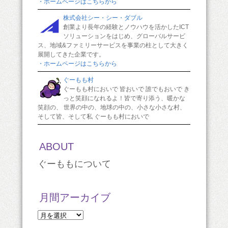
・ホームページはこちらから
株式会社シー・シー・ダブル
創業より長年の経験とノウハウを活かしたICT
ソリューションをはじめ、グローバルサービ
ス、地域&ファミリーサービスを事業の柱として大きく
展開してきた企業です。
・ホームページはこちらから
ぐーもも村
ぐーもも村においで 皆おいで 誰でもおいで き
っと笑顔になれるよ！皆で寄り添う、暖かな
笑顔の、 世界の中の、地球の中の、小さな小さな村、
そして皆、そして私 ぐーもも村においで
ABOUT
ぐーももについて
月間アーカイブ
月
間