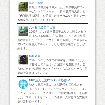
黒富士農場
自然循環農法を取り入れた山梨県甲斐市のオ
ーガニックファーム。「日本農業賞大賞」と
「内閣総理大臣賞」を受賞したオーガニック卵をぐーも
も倶楽部で販売しております。
八ヶ岳清里 竹早山荘
1960年に八ヶ岳南麓清里エリアに設立された
日本が誇る建築家「吉村順三」さんが山梨県
内に設計したセミナーハウス。夏でも涼しく空気も澄ん
でいて別荘感覚でゆっくりとした時間を過ごすことが出
来ます。
藤原農園
フルーツ作りのプロの農家を、30年にわたっ
て指導してきた名人が運営する農園です。名
人がこだわり栽培したぶどうやさくらんぼをぐーもも倶
楽部で取り扱っています。
NPO法人 山梨ICT&ｺﾝﾀｸﾄ支援ｾﾝﾀｰ
地方に雇用を生み、地域経済を活性化させ
る、ICT（インフォメーション・アンド・コミ
ュニケーション・テクノロジー：情報通信技術）を活用
した「スマートまちづくり」の発展・人材育成を支援す
る非営利団体です。