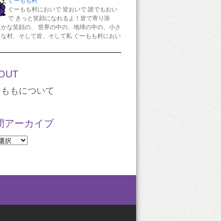
ぐーもも村
ぐーもも村においで 皆おいで 誰でもおい
で きっと笑顔になれるよ！皆で寄り添
暖かな笑顔の、 世界の中の、地球の中の、小さ
さな村、そして皆、そして私 ぐーもも村におい
OUT
ーももについて
間アーカイブ