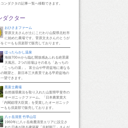
るコンダクタの記事一覧へ移動できます。
ンダクター
おひさまファーム
菅原文太さんが土にこだわり山梨県北杜市
に始めた農場です。菅原文太さんのとうが
等をぐーもも倶楽部で販売しております。
ほったらかし温泉
海抜700ｍから臨む開放感あふれる絶景露
天風呂。2つの浴場はその名も「あっちの
と「こっちの湯」。 富士山や甲府盆地に連なる
みの眺望と、新日本三大夜景である甲府盆地の
を一望できます。
黒富士農場
自然循環農法を取り入れた山梨県甲斐市の
オーガニックファーム。「日本農業賞大
と「内閣総理大臣賞」を受賞したオーガニック
ぐーもも倶楽部で販売しております。
八ヶ岳清里 竹早山荘
1960年に八ヶ岳南麓清里エリアに設立さ
れた日本が誇る建築家「吉村順三」さんが