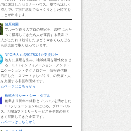
県内に設計したセミナーハウス。夏でも涼しく
も澄んでいて別荘感覚でゆっくりとした時間を
すことが出来ます。
藤原農園
フルーツ作りのプロの農家を、30年にわた
って指導してきた名人が運営する農園で
名人がこだわり栽培したぶどうやさくらんぼを
もも倶楽部で取り扱っています。
NPO法人 山梨ICT&ｺﾝﾀｸﾄ支援ｾﾝﾀｰ
地方に雇用を生み、地域経済を活性化させ
る、ICT（インフォメーション・アンド・
ュニケーション・テクノロジー：情報通信技
を活用した「スマートまちづくり」の発展・人
成を支援する非営利団体です。
ームページはこちらから
株式会社シー・シー・ダブル
創業より長年の経験とノウハウを活かした
ICTソリューションをはじめ、グローバル
ビス、地域&ファミリーサービスを事業の柱と
大きく展開してきた企業です。
ームページはこちらから