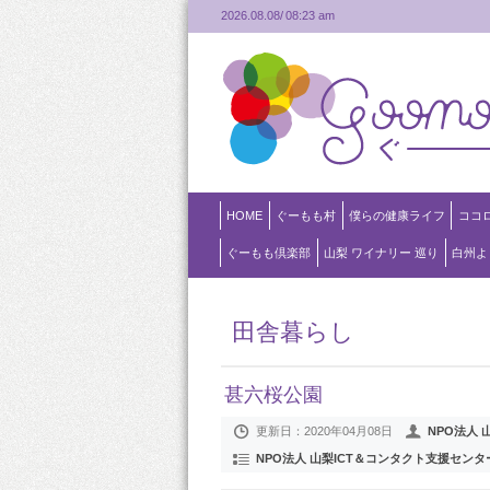
2026.08.08/
08:23 am
HOME
ぐーもも村
僕らの健康ライフ
ココ
ぐーもも倶楽部
山梨 ワイナリー 巡り
白州よ
田舎暮らし
甚六桜公園
更新日：
2020年04月08日
NPO法人
NPO法人 山梨ICT＆コンタクト支援センタ