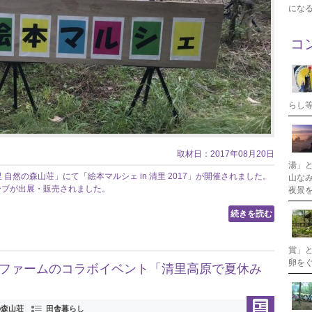
にな
コ
らし
取材日：2017年08月20日
湯」
清里 自然の森山荘」にて「絵本マルシェ in 清里 2017」が開催されました。
山な
ーブが出展・販売されました。
夜景
続きを読む
賞」
卵を
もファームのコラボイベント「清里高原で夏休み
の森山荘
田舎暮らし