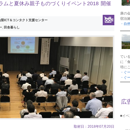
ラムと夏休み親子ものづくりイベント2018 開催
康の
宿泊
 山梨ICT＆コンタクト支援センター
・自
ー
,
田舎暮らし
てい
に「
培に
・ぐ
・ぐ
広
■イ
取材日：2018年07月20日