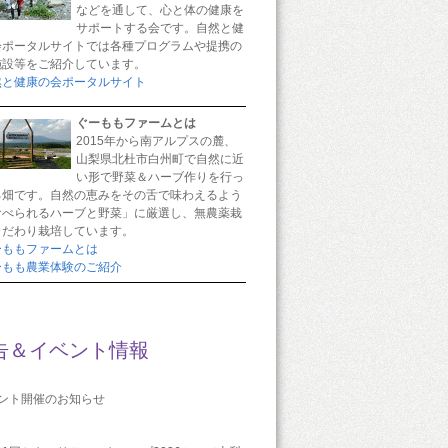
などを通して、心と体の健康を
サポートする会です。自然と健
会ポータルサイトでは各種プログラムや提携の
施設等をご紹介しています。
然と健康の会ポータルサイト
ぐーももファームとは
2015年から南アルプスの麓、
山梨県北杜市白州町で自然に近
い形で野菜＆ハーブ作りを行っ
る畑です。自然の恵みをその舌で味わえるよう
食べられるハーブと野菜」に厳選し、無農薬栽
こだわり栽培しています。
ーももファームとは
ーもも農業体験のご紹介
告＆イベント情報
ベント開催のお知らせ