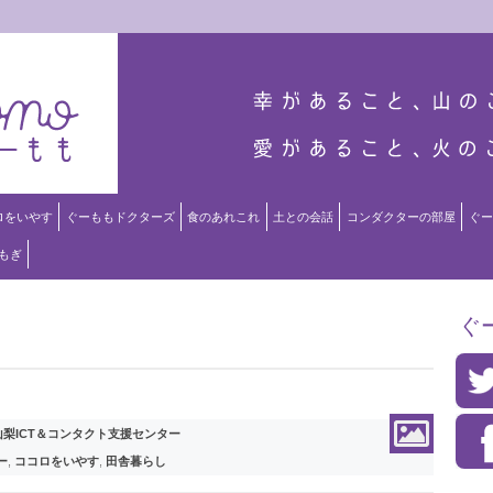
ロをいやす
ぐーももドクターズ
食のあれこれ
土との会話
コンダクターの部屋
ぐー
もぎ
ぐ
 山梨ICT＆コンタクト支援センター
ー
,
ココロをいやす
,
田舎暮らし