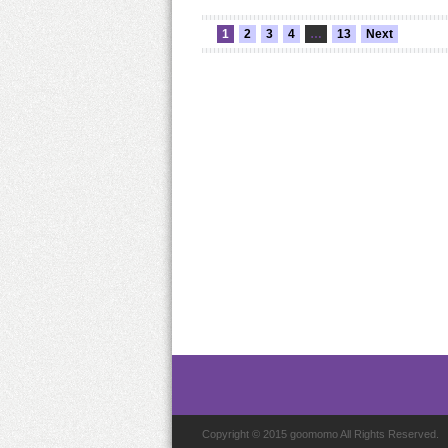
1
2
3
4
…
13
Next
Copyright © 2015 goomomo All Rights Reserved.