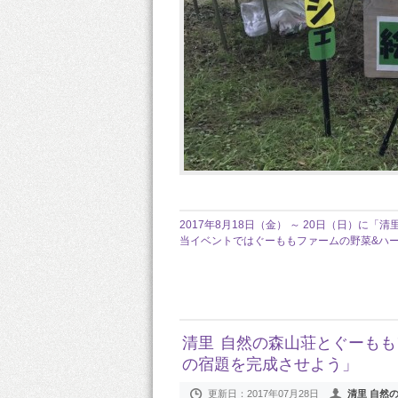
2017年8月18日（金） ～ 20日（日）に「
当イベントではぐーももファームの野菜&ハ
清里 自然の森山荘とぐーも
の宿題を完成させよう」
更新日：
2017年07月28日
清里 自然