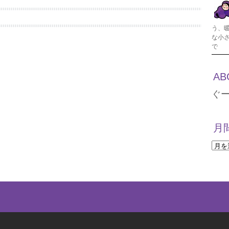
う、
な小
で
AB
ぐ
月
月
間
ア
ー
カ
イ
ブ