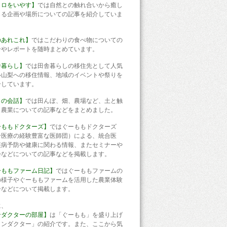
コロをいやす】
では自然との触れ合いから癒し
じる企画や場所についての記事を紹介していま
のあれこれ】
ではこだわりの食べ物についての
介やレポートを随時まとめています。
舎暮らし】
では田舎暮らしの移住先として人気
い山梨への移住情報、地域のイベントや祭りを
介しています。
との会話】
では田んぼ、畑、農場など、土と触
う農業についての記事などをまとめました。
ーももドクターズ】
ではぐーももドクターズ
合医療の経験豊富な医師団）による、統合医
疾病予防や健康に関わる情報、またセミナーや
会などについての記事などを掲載します。
ーももファーム日記】
ではぐーももファームの
の様子やぐーももファームを活用した農業体験
子などについて掲載します。
に、
ンダクターの部屋】
は「ぐーもも」を盛り上げ
コンダクター」の紹介です。また、ここから気