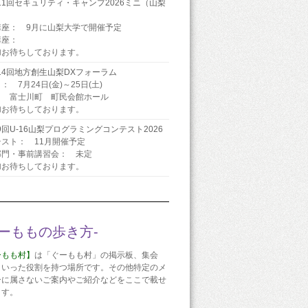
11回セキュリティ・キャンプ2026ミニ（山梨
）
講座： 9月に山梨大学で開催予定
講座：
加お待ちしております。
14回地方創生山梨DXフォーラム
： 7月24日(金)～25日(土)
： 富士川町 町民会館ホール
加お待ちしております。
9回U-16山梨プログラミングコンテスト2026
スト： 11月開催予定
部門・事前講習会： 未定
加お待ちしております。
ぐーももの歩き方-
ーもも村】
は「ぐーもも村」の掲示板、集会
といった役割を持つ場所です。その他特定のメ
ーに属さないご案内やご紹介などをここで載せ
ます。