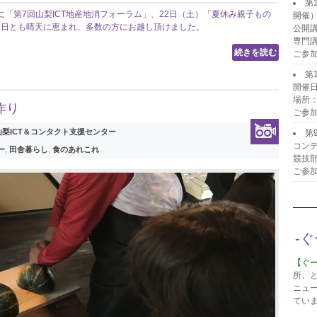
第
）に「第7回山梨ICT地産地消フォーラム」、22日（土）「夏休み親子もの
開催
。両日とも晴天に恵まれ、多数の方にお越し頂けました。
公開
専門
続きを読む
ご参
第
開催日
場所
作り
ご参
 山梨ICT＆コンタクト支援センター
第
コンテ
ー
,
田舎暮らし
,
食のあれこれ
競技
ご参
-
【ぐ
所、
ニュ
てい