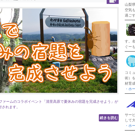
山梨
空気
過ご
す。
ぐー
コミ
術）
材育
・ホ
ももファームのコラボイベント「清里高原で夏休みの宿題を完成させよう」が
付されます。
サー
続きを読む
して
・ホ