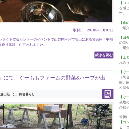
【コ
を感
す。
【食
ご紹
取材日：2018年03月07日
【田
CT&コンタクト支援センターのイベントで山梨県甲州市塩山にある古民家「甲州
の高
う作り体験」が行われました。
ご紹
続きを読む
【土
れ合
【ぐ
017」にて、ぐーももファームの野菜&ハーブが出
（統
療、
相談
の森山荘
田舎暮らし
【ぐ
栽培
の様
最後
【コ
る「