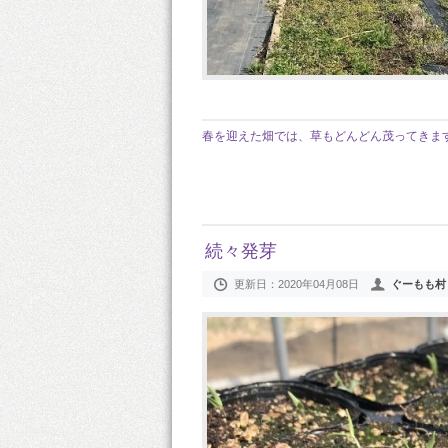
春を迎えた畑では、草もどんどん茂ってきま
続々発芽
更新日：
2020年04月08日
ぐーもも村