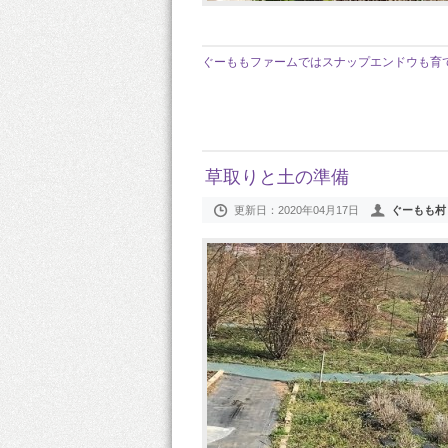
ぐーももファームではスナップエンドウも育
草取りと土の準備
更新日：
2020年04月17日
ぐーもも村