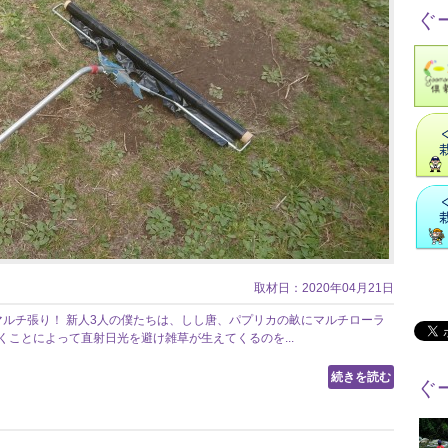
ぐ
取材日：2020年04月21日
マルチ張り！ 新人3人の僕たちは、しし唐、パプリカの畝にマルチローラ
くことによって直射日光を避け雑草が生えてくるのを...
続きを読む
ぐ