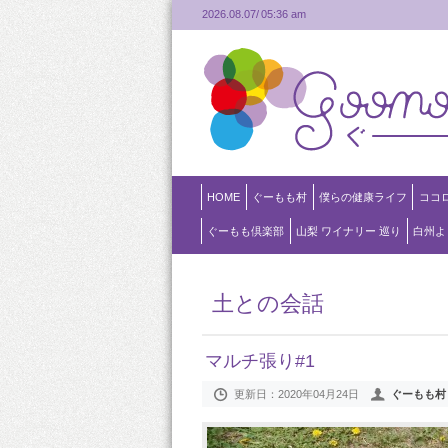
2026.08.07/
05:36 am
HOME
ぐーもも村
僕らの健康ライフ
ココ
ぐーもも倶楽部
山梨 ワイナリー 巡り
白州よ
土との会話
マルチ張り#1
更新日：
2020年04月24日
ぐーもも村