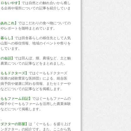
コロをいやす】
では自然との触れ合いから癒し
じる企画や場所についての記事を紹介していま
のあれこれ】
ではこだわりの食べ物についての
介やレポートを随時まとめています。
舎暮らし】
では田舎暮らしの移住先として人気
い山梨への移住情報、地域のイベントや祭りを
介しています。
との会話】
では田んぼ、畑、農場など、土と触
う農業についての記事などをまとめました。
ーももドクターズ】
ではぐーももドクターズ
合医療の経験豊富な医師団）による、統合医
疾病予防や健康に関わる情報、またセミナーや
会などについての記事などを掲載します。
ーももファーム日記】
ではぐーももファームの
の様子やぐーももファームを活用した農業体験
子などについて掲載します。
に、
ンダクターの部屋】
は「ぐーもも」を盛り上げ
コンダクター」の紹介です。また、ここから気