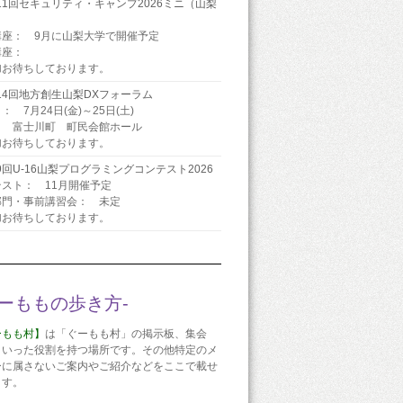
11回セキュリティ・キャンプ2026ミニ（山梨
）
講座： 9月に山梨大学で開催予定
講座：
加お待ちしております。
14回地方創生山梨DXフォーラム
： 7月24日(金)～25日(土)
： 富士川町 町民会館ホール
加お待ちしております。
9回U-16山梨プログラミングコンテスト2026
スト： 11月開催予定
部門・事前講習会： 未定
加お待ちしております。
ぐーももの歩き方-
ーもも村】
は「ぐーもも村」の掲示板、集会
といった役割を持つ場所です。その他特定のメ
ーに属さないご案内やご紹介などをここで載せ
ます。