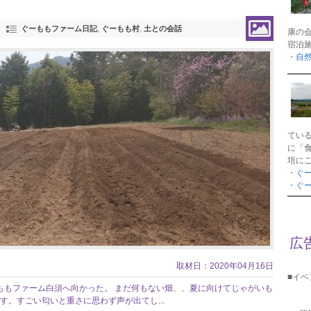
ぐーももファーム日記
,
ぐーもも村
,
土との会話
康の
宿泊
・自
てい
に「
培に
・ぐ
・ぐ
広
取材日：2020年04月16日
■イ
ももファーム白須へ向かった。 まだ何もない畑、、夏に向けてじゃがいも
す。すごい匂いと重さに思わず声が出てし...