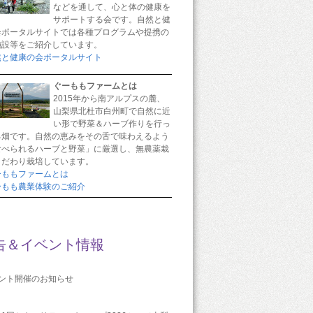
などを通して、心と体の健康を
サポートする会です。自然と健
会ポータルサイトでは各種プログラムや提携の
施設等をご紹介しています。
然と健康の会ポータルサイト
ぐーももファームとは
2015年から南アルプスの麓、
山梨県北杜市白州町で自然に近
い形で野菜＆ハーブ作りを行っ
る畑です。自然の恵みをその舌で味わえるよう
食べられるハーブと野菜」に厳選し、無農薬栽
こだわり栽培しています。
ーももファームとは
ーもも農業体験のご紹介
告＆イベント情報
ベント開催のお知らせ