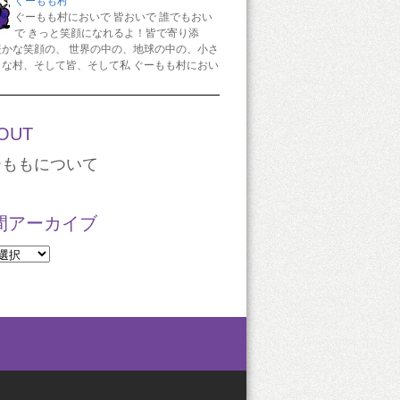
ぐーもも村
ぐーもも村においで 皆おいで 誰でもおい
で きっと笑顔になれるよ！皆で寄り添
暖かな笑顔の、 世界の中の、地球の中の、小さ
さな村、そして皆、そして私 ぐーもも村におい
OUT
ーももについて
間アーカイブ