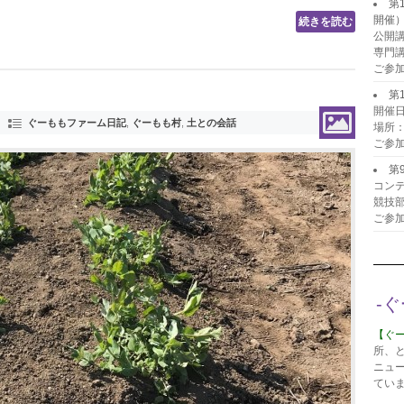
第
開催
続きを読む
公開
専門
ご参
第
開催日
ぐーももファーム日記
,
ぐーもも村
,
土との会話
場所
ご参
第
コンテ
競技
ご参
-
【ぐ
所、
ニュ
てい