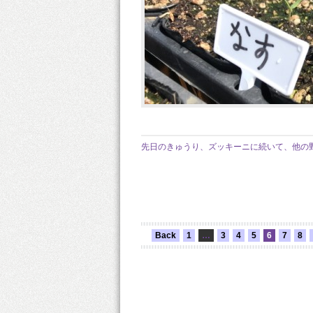
先日のきゅうり、ズッキーニに続いて、他の
Back
1
…
3
4
5
6
7
8