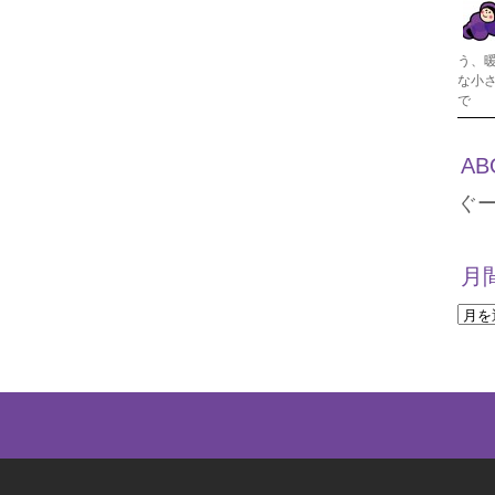
う、
な小
で
AB
ぐ
月
月
間
ア
ー
カ
イ
ブ