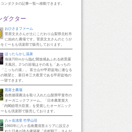
るコンダクタの記事一覧へ移動できます。
ンダクター
おひさまファーム
菅原文太さんが土にこだわり山梨県北杜市
に始めた農場です。菅原文太さんのとうが
等をぐーもも倶楽部で販売しております。
ほったらかし温泉
海抜700ｍから臨む開放感あふれる絶景露
天風呂。2つの浴場はその名も「あっちの
と「こっちの湯」。 富士山や甲府盆地に連なる
みの眺望と、新日本三大夜景である甲府盆地の
を一望できます。
黒富士農場
自然循環農法を取り入れた山梨県甲斐市の
オーガニックファーム。「日本農業賞大
と「内閣総理大臣賞」を受賞したオーガニック
ぐーもも倶楽部で販売しております。
八ヶ岳清里 竹早山荘
1960年に八ヶ岳南麓清里エリアに設立さ
れた日本が誇る建築家「吉村順三」さんが