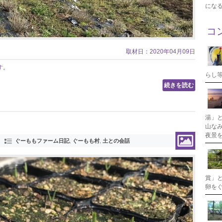
にな
コ
取材日：2020年04月09日
す。
らし
続きを読む
湯」
山な
夜景
ぐーももファーム日記
,
ぐーもも村
,
土との会話
賞」
卵を