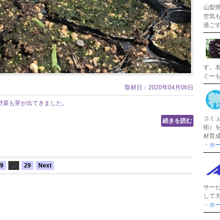
山梨
空気
過ご
す。
ぐー
取材日：2020年04月06日
野菜も芽が出てきました。
コミ
続きを読む
術）
材育
・ホ
9
…
29
Next
サー
して
・ホ