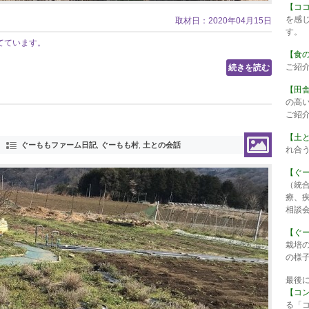
【コ
を感
取材日：2020年04月15日
す。
てています。
【食
ご紹
続きを読む
【田
の高
ご紹
【土
ぐーももファーム日記
,
ぐーもも村
,
土との会話
れ合
【ぐ
（統
療、
相談
【ぐ
栽培
の様
最後
【コ
る「