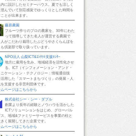
県内に設計したセミナーハウス。夏でも涼しく
も澄んでいて別荘感覚でゆっくりとした時間を
すことが出来ます。
藤原農園
フルーツ作りのプロの農家を、30年にわた
って指導してきた名人が運営する農園で
名人がこだわり栽培したぶどうやさくらんぼを
もも倶楽部で取り扱っています。
NPO法人 山梨ICT&ｺﾝﾀｸﾄ支援ｾﾝﾀｰ
地方に雇用を生み、地域経済を活性化させ
る、ICT（インフォメーション・アンド・
ュニケーション・テクノロジー：情報通信技
を活用した「スマートまちづくり」の発展・人
成を支援する非営利団体です。
ームページはこちらから
株式会社シー・シー・ダブル
創業より長年の経験とノウハウを活かした
ICTソリューションをはじめ、グローバル
ビス、地域&ファミリーサービスを事業の柱と
大きく展開してきた企業です。
ームページはこちらから