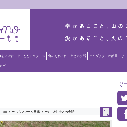
ロをいやす
ぐーももドクターズ
食のあれこれ
土との会話
コンダクターの部屋
ぐー
もぎ
ぐ
ぐーももファーム日記
,
ぐーもも村
,
土との会話