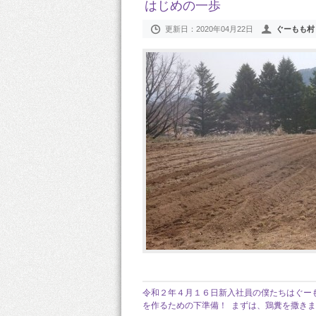
はじめの一歩
更新日：
2020年04月22日
ぐーもも村
令和２年４月１６日新入社員の僕たちはぐー
を作るための下準備！ まずは、鶏糞を撒きま