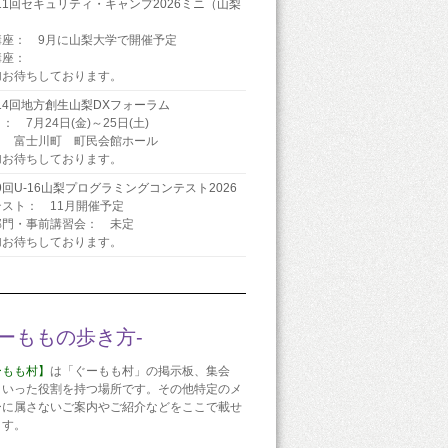
11回セキュリティ・キャンプ2026ミニ（山梨
）
講座： 9月に山梨大学で開催予定
講座：
加お待ちしております。
14回地方創生山梨DXフォーラム
： 7月24日(金)～25日(土)
： 富士川町 町民会館ホール
加お待ちしております。
9回U-16山梨プログラミングコンテスト2026
スト： 11月開催予定
部門・事前講習会： 未定
加お待ちしております。
ぐーももの歩き方-
ーもも村】
は「ぐーもも村」の掲示板、集会
といった役割を持つ場所です。その他特定のメ
ーに属さないご案内やご紹介などをここで載せ
ます。