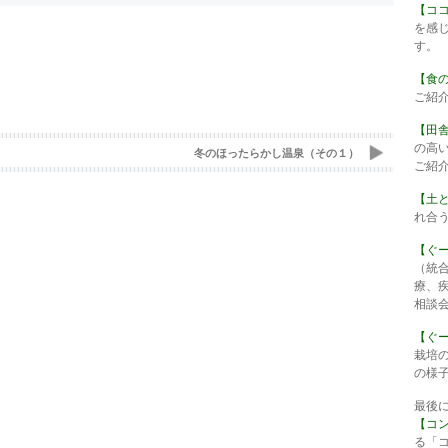
【コ
を感
す。
【食
ご紹
【田
の高
冬のほったらかし温泉（その１）
ご紹
【土
れ合
【ぐ
（統
療、
相談
【ぐ
栽培
の様
最後
【コ
る「