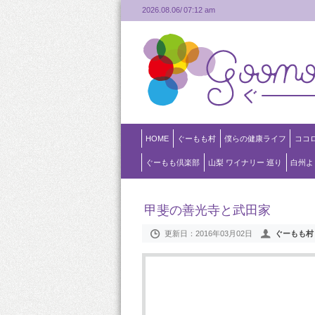
2026.08.06/
07:12 am
HOME
ぐーもも村
僕らの健康ライフ
ココ
ぐーもも倶楽部
山梨 ワイナリー 巡り
白州よ
甲斐の善光寺と武田家
更新日：
2016年03月02日
ぐーもも村