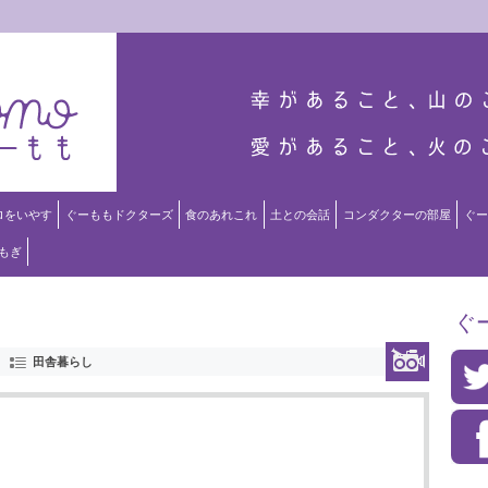
ロをいやす
ぐーももドクターズ
食のあれこれ
土との会話
コンダクターの部屋
ぐー
もぎ
ぐ
田舎暮らし