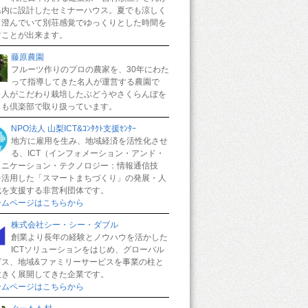
県内に設計したセミナーハウス。夏でも涼しく
も澄んでいて別荘感覚でゆっくりとした時間を
すことが出来ます。
藤原農園
フルーツ作りのプロの農家を、30年にわた
って指導してきた名人が運営する農園で
名人がこだわり栽培したぶどうやさくらんぼを
もも倶楽部で取り扱っています。
NPO法人 山梨ICT&ｺﾝﾀｸﾄ支援ｾﾝﾀｰ
地方に雇用を生み、地域経済を活性化させ
る、ICT（インフォメーション・アンド・
ュニケーション・テクノロジー：情報通信技
を活用した「スマートまちづくり」の発展・人
成を支援する非営利団体です。
ームページはこちらから
株式会社シー・シー・ダブル
創業より長年の経験とノウハウを活かした
ICTソリューションをはじめ、グローバル
ビス、地域&ファミリーサービスを事業の柱と
大きく展開してきた企業です。
ームページはこちらから