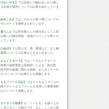
コロをいやす】
では自然との触れ合いから癒し
じる企画や場所についての記事を紹介していま
のあれこれ】
ではこだわりの食べ物についての
介やレポートを随時まとめています。
舎暮らし】
では田舎暮らしの移住先として人気
い山梨への移住情報、地域のイベントや祭りを
介しています。
との会話】
では田んぼ、畑、農場など、土と触
う農業についての記事などをまとめました。
ーももドクターズ】
ではぐーももドクターズ
合医療の経験豊富な医師団）による、統合医
疾病予防や健康に関わる情報、またセミナーや
会などについての記事などを掲載します。
ーももファーム日記】
ではぐーももファームの
の様子やぐーももファームを活用した農業体験
子などについて掲載します。
に、
ンダクターの部屋】
は「ぐーもも」を盛り上げ
コンダクター」の紹介です。また、ここから気