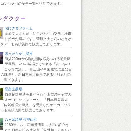
るコンダクタの記事一覧へ移動できます。
ンダクター
おひさまファーム
菅原文太さんが土にこだわり山梨県北杜市
に始めた農場です。菅原文太さんのとうが
等をぐーもも倶楽部で販売しております。
ほったらかし温泉
海抜700ｍから臨む開放感あふれる絶景露
天風呂。2つの浴場はその名も「あっちの
と「こっちの湯」。 富士山や甲府盆地に連なる
みの眺望と、新日本三大夜景である甲府盆地の
を一望できます。
黒富士農場
自然循環農法を取り入れた山梨県甲斐市の
オーガニックファーム。「日本農業賞大
と「内閣総理大臣賞」を受賞したオーガニック
ぐーもも倶楽部で販売しております。
八ヶ岳清里 竹早山荘
1960年に八ヶ岳南麓清里エリアに設立さ
れた日本が誇る建築家「吉村順三」さんが