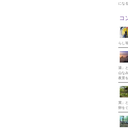
にな
コ
らし
湯」
山な
夜景
賞」
卵を