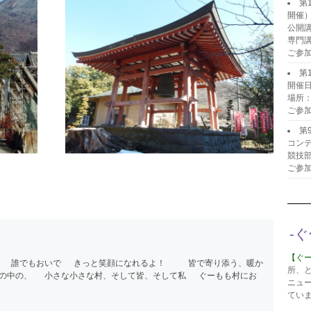
第
開催
公開
専門
ご参
第
開催日
場所
ご参
第
コンテ
競技
ご参
-
【ぐ
で 誰でもおいで きっと笑顔になれるよ！ 皆で寄り添う、暖か
所、
の中の、 小さな小さな村、そして皆、そして私 ぐーもも村にお
ニュ
てい