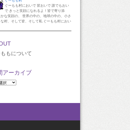
ぐーもも村
ぐーもも村においで 皆おいで 誰でもおい
で きっと笑顔になれるよ！皆で寄り添
暖かな笑顔の、 世界の中の、地球の中の、小さ
さな村、そして皆、そして私 ぐーもも村におい
OUT
ーももについて
間アーカイブ