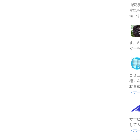
山梨
空気
過ご
す。
ぐー
コミ
術）
材育
・ホ
サー
して
・ホ