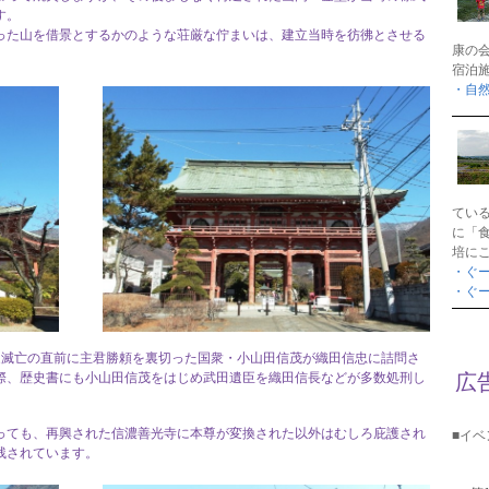
す。
った山を借景とするかのような荘厳な佇まいは、建立当時を彷彿とさせる
康の
宿泊
・自
てい
に「
培に
・ぐ
・ぐ
家滅亡の直前に主君勝頼を裏切った国衆・小山田信茂が織田信忠に詰問さ
広
際、歴史書にも小山田信茂をはじめ武田遺臣を織田信長などが多数処刑し
っても、再興された信濃善光寺に本尊が変換された以外はむしろ庇護され
■イ
残されています。