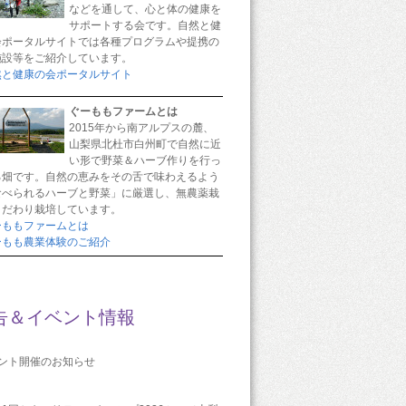
などを通して、心と体の健康を
サポートする会です。自然と健
会ポータルサイトでは各種プログラムや提携の
施設等をご紹介しています。
然と健康の会ポータルサイト
ぐーももファームとは
2015年から南アルプスの麓、
山梨県北杜市白州町で自然に近
い形で野菜＆ハーブ作りを行っ
る畑です。自然の恵みをその舌で味わえるよう
食べられるハーブと野菜」に厳選し、無農薬栽
こだわり栽培しています。
ーももファームとは
ーもも農業体験のご紹介
告＆イベント情報
ベント開催のお知らせ