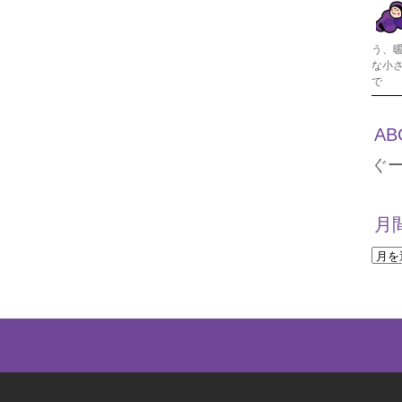
う、
な小
で
AB
ぐ
月
月
間
ア
ー
カ
イ
ブ