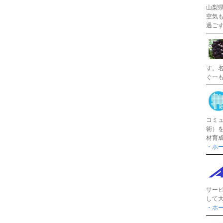
山梨
空気
過ご
す。
ぐー
コミ
術）
材育
・ホ
サー
して
・ホ