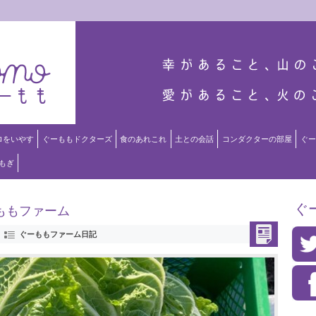
ロをいやす
ぐーももドクターズ
食のあれこれ
土との会話
コンダクターの部屋
ぐー
もぎ
ぐ
ももファーム
ぐーももファーム日記