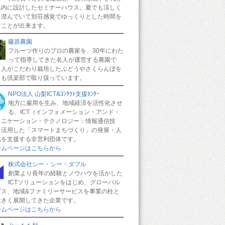
県内に設計したセミナーハウス。夏でも涼しく
も澄んでいて別荘感覚でゆっくりとした時間を
すことが出来ます。
藤原農園
フルーツ作りのプロの農家を、30年にわた
って指導してきた名人が運営する農園で
名人がこだわり栽培したぶどうやさくらんぼを
もも倶楽部で取り扱っています。
NPO法人 山梨ICT&ｺﾝﾀｸﾄ支援ｾﾝﾀｰ
地方に雇用を生み、地域経済を活性化させ
る、ICT（インフォメーション・アンド・
ュニケーション・テクノロジー：情報通信技
を活用した「スマートまちづくり」の発展・人
成を支援する非営利団体です。
ームページはこちらから
株式会社シー・シー・ダブル
創業より長年の経験とノウハウを活かした
ICTソリューションをはじめ、グローバル
ビス、地域&ファミリーサービスを事業の柱と
大きく展開してきた企業です。
ームページはこちらから