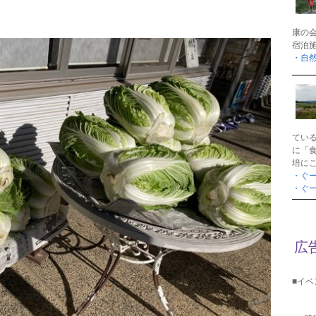
康の
宿泊
・自
てい
に「
培に
・ぐ
・ぐ
広
■イ