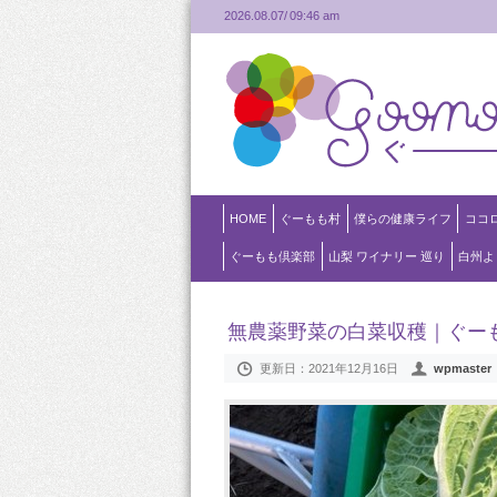
2026.08.07/
09:46 am
HOME
ぐーもも村
僕らの健康ライフ
ココ
ぐーもも倶楽部
山梨 ワイナリー 巡り
白州よ
無農薬野菜の白菜収穫｜ぐー
更新日：
2021年12月16日
wpmaster