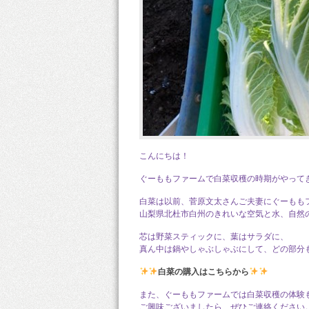
こんにちは！
ぐーももファームで白菜収穫の時期がやって
白菜は以前、菅原文太さんご夫妻にぐーもも
山梨県北杜市白州のきれいな空気と水、自然の
芯は野菜スティックに、葉はサラダに、
真ん中は鍋やしゃぶしゃぶにして、どの部分
白菜の購入はこちらから
また、ぐーももファームでは白菜収穫の体験
ご興味ございましたら、ぜひご連絡ください