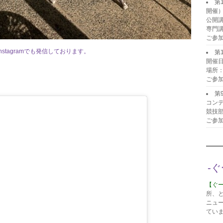
第
開催
公開
専門
ご参
tagramでも発信しております。
第
開催日
場所
ご参
第
コンテ
競技
ご参
-
【ぐ
所、
ニュ
てい