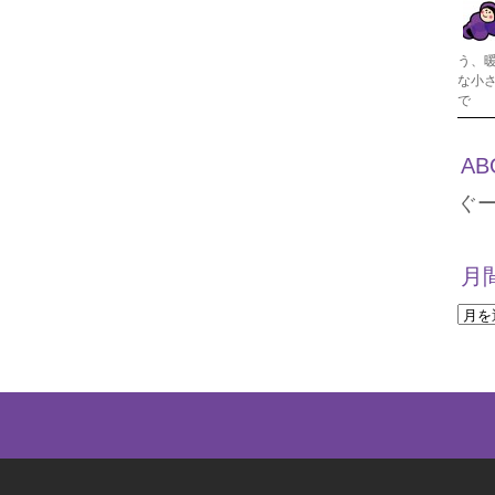
う、
な小
で
AB
ぐ
月
月
間
ア
ー
カ
イ
ブ