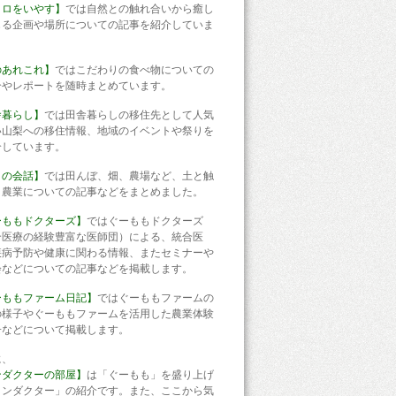
コロをいやす】
では自然との触れ合いから癒し
じる企画や場所についての記事を紹介していま
のあれこれ】
ではこだわりの食べ物についての
介やレポートを随時まとめています。
舎暮らし】
では田舎暮らしの移住先として人気
い山梨への移住情報、地域のイベントや祭りを
介しています。
との会話】
では田んぼ、畑、農場など、土と触
う農業についての記事などをまとめました。
ーももドクターズ】
ではぐーももドクターズ
合医療の経験豊富な医師団）による、統合医
疾病予防や健康に関わる情報、またセミナーや
会などについての記事などを掲載します。
ーももファーム日記】
ではぐーももファームの
の様子やぐーももファームを活用した農業体験
子などについて掲載します。
に、
ンダクターの部屋】
は「ぐーもも」を盛り上げ
コンダクター」の紹介です。また、ここから気