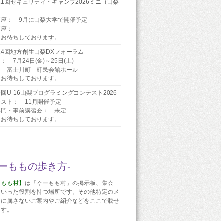
11回セキュリティ・キャンプ2026ミニ（山梨
）
講座： 9月に山梨大学で開催予定
講座：
加お待ちしております。
14回地方創生山梨DXフォーラム
： 7月24日(金)～25日(土)
： 富士川町 町民会館ホール
加お待ちしております。
9回U-16山梨プログラミングコンテスト2026
スト： 11月開催予定
部門・事前講習会： 未定
加お待ちしております。
ぐーももの歩き方-
ーもも村】
は「ぐーもも村」の掲示板、集会
といった役割を持つ場所です。その他特定のメ
ーに属さないご案内やご紹介などをここで載せ
ます。