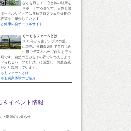
などを通して、心と体の健康を
サポートする会です。自然と健
会ポータルサイトでは各種プログラムや提携の
施設等をご紹介しています。
然と健康の会ポータルサイト
ぐーももファームとは
2015年から南アルプスの麓、
山梨県北杜市白州町で自然に近
い形で野菜＆ハーブ作りを行っ
る畑です。自然の恵みをその舌で味わえるよう
食べられるハーブと野菜」に厳選し、無農薬栽
こだわり栽培しています。
ーももファームとは
ーもも農業体験のご紹介
告＆イベント情報
ベント開催のお知らせ