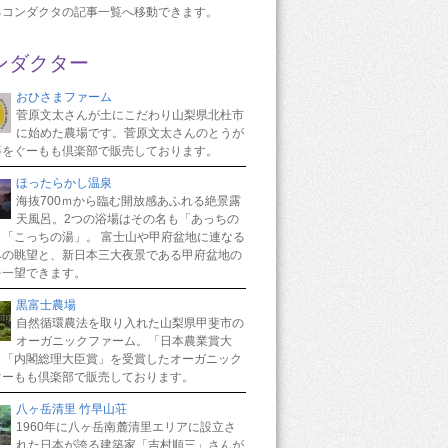
るコンダクタの記事一覧へ移動できます。
ンダクター
おひさまファーム
菅原文太さんが土にこだわり山梨県北杜市
に始めた農場です。菅原文太さんのとうが
等をぐーもも倶楽部で販売しております。
ほったらかし温泉
海抜700ｍから臨む開放感あふれる絶景露
天風呂。2つの浴場はその名も「あっちの
と「こっちの湯」。 富士山や甲府盆地に連なる
みの眺望と、新日本三大夜景である甲府盆地の
を一望できます。
黒富士農場
自然循環農法を取り入れた山梨県甲斐市の
オーガニックファーム。「日本農業賞大
と「内閣総理大臣賞」を受賞したオーガニック
ぐーもも倶楽部で販売しております。
八ヶ岳清里 竹早山荘
1960年に八ヶ岳南麓清里エリアに設立さ
れた日本が誇る建築家「吉村順三」さんが