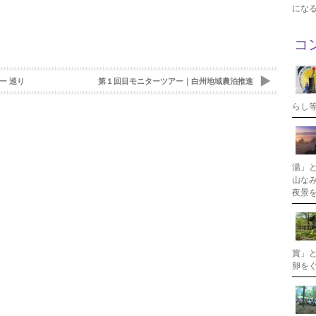
にな
コ
ー 巡り
第１回目モニターツアー｜白州地域農泊推進
らし
湯」
山な
夜景
賞」
卵を