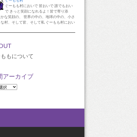
ぐーもも村
ぐーもも村においで 皆おいで 誰でもおい
で きっと笑顔になれるよ！皆で寄り添
暖かな笑顔の、 世界の中の、地球の中の、小さ
さな村、そして皆、そして私 ぐーもも村におい
OUT
ーももについて
間アーカイブ