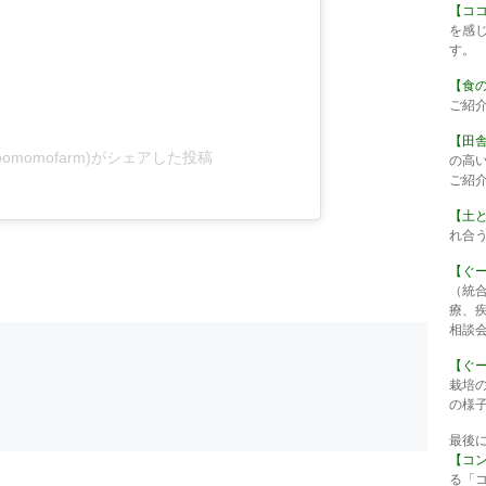
【コ
を感
す。
【食
ご紹
【田
omomofarm)がシェアした投稿
の高
ご紹
【土
れ合
【ぐ
（統
療、
相談
【ぐ
栽培
の様
最後
【コ
る「