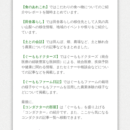
【食のあれこれ】
ではこだわりの食べ物についてのご紹
介やレポートを随時まとめています。
【田舎暮らし】
では田舎暮らしの移住先として人気の高
い山梨への移住情報、地域のイベントや祭りをご紹介し
ています。
【土との会話】
では田んぼ、畑、農場など、土と触れ合
う農業についての記事などをまとめました。
【ぐーももドクターズ】
ではぐーももドクターズ（統合
医療の経験豊富な医師団）による、統合医療、疾病予防
や健康に関わる情報、またセミナーや相談会などについ
ての記事などを掲載します。
【ぐーももファーム日記】
ではぐーももファームの栽培
の様子やぐーももファームを活用した農業体験の様子な
どについて掲載します。
最後に、
【コンダクターの部屋】
は「ぐーもも」を盛り上げる
「コンダクター」の紹介です。また、ここから気になる
コンダクタの記事一覧へ移動できます。