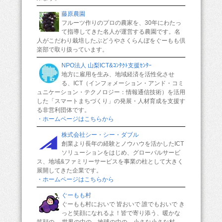
藤原農園
フルーツ作りのプロの農家を、30年にわたっ
て指導してきた名人が運営する農園です。名
人がこだわり栽培したぶどうやさくらんぼをぐーもも倶
楽部で取り扱っています。
NPO法人 山梨ICT&ｺﾝﾀｸﾄ支援ｾﾝﾀｰ
地方に雇用を生み、地域経済を活性化させ
る、ICT（インフォメーション・アンド・コミ
ュニケーション・テクノロジー：情報通信技術）を活用
した「スマートまちづくり」の発展・人材育成を支援す
る非営利団体です。
・ホームページはこちらから
株式会社シー・シー・ダブル
創業より長年の経験とノウハウを活かしたICT
ソリューションをはじめ、グローバルサービ
ス、地域&ファミリーサービスを事業の柱として大きく
展開してきた企業です。
・ホームページはこちらから
ぐーもも村
ぐーもも村においで 皆おいで 誰でもおいで き
っと笑顔になれるよ！皆で寄り添う、暖かな