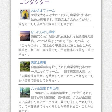
コンダクター
おひさまファーム
菅原文太さんが土にこだわり山梨県北杜市に
始めた農場です。菅原文太さんのとうがらし
等をぐーもも倶楽部で販売しております。
ほったらかし温泉
海抜700ｍから臨む開放感あふれる絶景露天風
呂。2つの浴場はその名も「あっちの湯」と
「こっちの湯」。 富士山や甲府盆地に連なる山なみの
眺望と、新日本三大夜景である甲府盆地の夜景を一望で
きます。
黒富士農場
自然循環農法を取り入れた山梨県甲斐市のオ
ーガニックファーム。「日本農業賞大賞」と
「内閣総理大臣賞」を受賞したオーガニック卵をぐーも
も倶楽部で販売しております。
八ヶ岳清里 竹早山荘
1960年に八ヶ岳南麓清里エリアに設立された
日本が誇る建築家「吉村順三」さんが山梨県
内に設計したセミナーハウス。夏でも涼しく空気も澄ん
でいて別荘感覚でゆっくりとした時間を過ごすことが出
来ます。