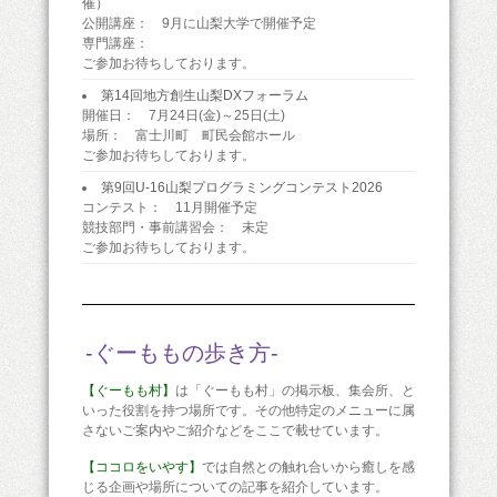
催）
公開講座： 9月に山梨大学で開催予定
専門講座：
ご参加お待ちしております。
第14回地方創生山梨DXフォーラム
開催日： 7月24日(金)～25日(土)
場所： 富士川町 町民会館ホール
ご参加お待ちしております。
第9回U-16山梨プログラミングコンテスト2026
コンテスト： 11月開催予定
競技部門・事前講習会： 未定
ご参加お待ちしております。
-ぐーももの歩き方-
【ぐーもも村】
は「ぐーもも村」の掲示板、集会所、と
いった役割を持つ場所です。その他特定のメニューに属
さないご案内やご紹介などをここで載せています。
【ココロをいやす】
では自然との触れ合いから癒しを感
じる企画や場所についての記事を紹介しています。