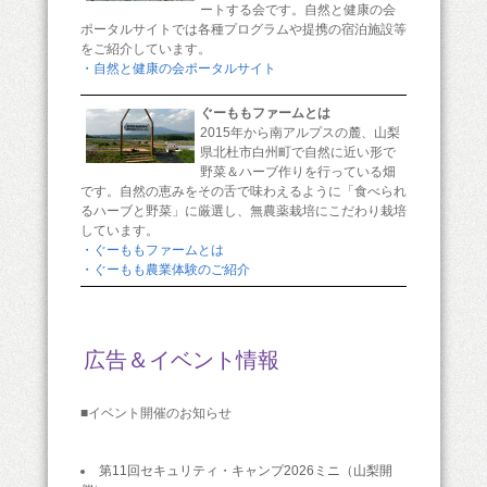
ートする会です。自然と健康の会
ポータルサイトでは各種プログラムや提携の宿泊施設等
をご紹介しています。
・自然と健康の会ポータルサイト
ぐーももファームとは
2015年から南アルプスの麓、山梨
県北杜市白州町で自然に近い形で
野菜＆ハーブ作りを行っている畑
です。自然の恵みをその舌で味わえるように「食べられ
るハーブと野菜」に厳選し、無農薬栽培にこだわり栽培
しています。
・ぐーももファームとは
・ぐーもも農業体験のご紹介
広告＆イベント情報
■イベント開催のお知らせ
第11回セキュリティ・キャンプ2026ミニ（山梨開