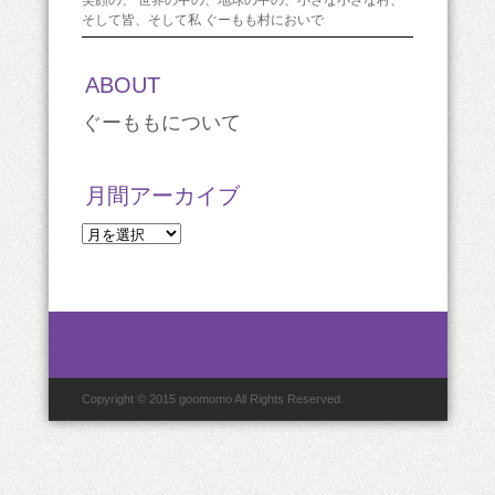
笑顔の、 世界の中の、地球の中の、小さな小さな村、
そして皆、そして私 ぐーもも村においで
ABOUT
ぐーももについて
月間アーカイブ
月
間
ア
ー
カ
イ
ブ
Copyright © 2015 goomomo All Rights Reserved.