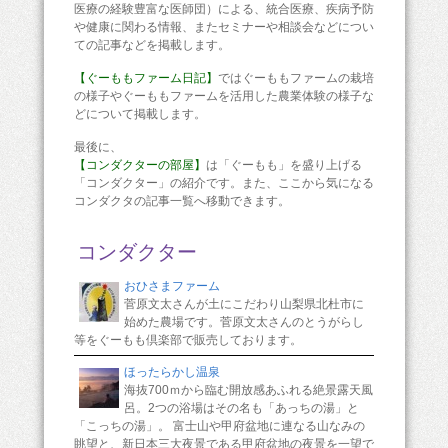
医療の経験豊富な医師団）による、統合医療、疾病予防
や健康に関わる情報、またセミナーや相談会などについ
ての記事などを掲載します。
【ぐーももファーム日記】
ではぐーももファームの栽培
の様子やぐーももファームを活用した農業体験の様子な
どについて掲載します。
最後に、
【コンダクターの部屋】
は「ぐーもも」を盛り上げる
「コンダクター」の紹介です。また、ここから気になる
コンダクタの記事一覧へ移動できます。
コンダクター
おひさまファーム
菅原文太さんが土にこだわり山梨県北杜市に
始めた農場です。菅原文太さんのとうがらし
等をぐーもも倶楽部で販売しております。
ほったらかし温泉
海抜700ｍから臨む開放感あふれる絶景露天風
呂。2つの浴場はその名も「あっちの湯」と
「こっちの湯」。 富士山や甲府盆地に連なる山なみの
眺望と、新日本三大夜景である甲府盆地の夜景を一望で