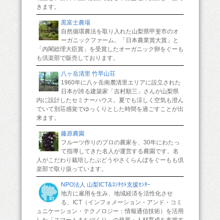
きます。
黒富士農場
自然循環農法を取り入れた山梨県甲斐市のオ
ーガニックファーム。「日本農業賞大賞」と
「内閣総理大臣賞」を受賞したオーガニック卵をぐーも
も倶楽部で販売しております。
八ヶ岳清里 竹早山荘
1960年に八ヶ岳南麓清里エリアに設立された
日本が誇る建築家「吉村順三」さんが山梨県
内に設計したセミナーハウス。夏でも涼しく空気も澄ん
でいて別荘感覚でゆっくりとした時間を過ごすことが出
来ます。
藤原農園
フルーツ作りのプロの農家を、30年にわたっ
て指導してきた名人が運営する農園です。名
人がこだわり栽培したぶどうやさくらんぼをぐーもも倶
楽部で取り扱っています。
NPO法人 山梨ICT&ｺﾝﾀｸﾄ支援ｾﾝﾀｰ
地方に雇用を生み、地域経済を活性化させ
る、ICT（インフォメーション・アンド・コミ
ュニケーション・テクノロジー：情報通信技術）を活用