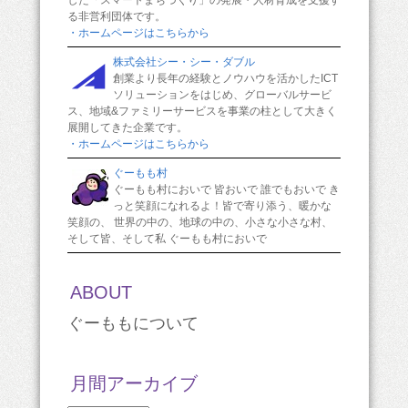
した「スマートまちづくり」の発展・人材育成を支援す
る非営利団体です。
・ホームページはこちらから
株式会社シー・シー・ダブル
創業より長年の経験とノウハウを活かしたICT
ソリューションをはじめ、グローバルサービ
ス、地域&ファミリーサービスを事業の柱として大きく
展開してきた企業です。
・ホームページはこちらから
ぐーもも村
ぐーもも村においで 皆おいで 誰でもおいで き
っと笑顔になれるよ！皆で寄り添う、暖かな
笑顔の、 世界の中の、地球の中の、小さな小さな村、
そして皆、そして私 ぐーもも村においで
ABOUT
ぐーももについて
月間アーカイブ