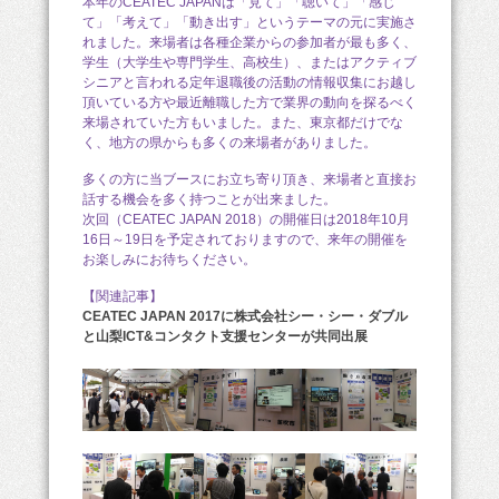
本年のCEATEC JAPANは「見て」「聴いて」「感じ
て」「考えて」「動き出す」というテーマの元に実施さ
れました。来場者は各種企業からの参加者が最も多く、
学生（大学生や専門学生、高校生）、またはアクティブ
シニアと言われる定年退職後の活動の情報収集にお越し
頂いている方や最近離職した方で業界の動向を探るべく
来場されていた方もいました。また、東京都だけでな
く、地方の県からも多くの来場者がありました。
多くの方に当ブースにお立ち寄り頂き、来場者と直接お
話する機会を多く持つことが出来ました。
次回（CEATEC JAPAN 2018）の開催日は2018年10月
16日～19日を予定されておりますので、来年の開催を
お楽しみにお待ちください。
【関連記事】
CEATEC JAPAN 2017に株式会社シー・シー・ダブル
と山梨ICT&コンタクト支援センターが共同出展