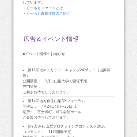
しています。
・ぐーももファームとは
・ぐーもも農業体験のご紹介
広告＆イベント情報
■イベント開催のお知らせ
第11回セキュリティ・キャンプ2026ミニ（山梨開
催）
公開講座： 9月に山梨大学で開催予定
専門講座：
ご参加お待ちしております。
第14回地方創生山梨DXフォーラム
開催日： 7月24日(金)～25日(土)
場所： 富士川町 町民会館ホール
ご参加お待ちしております。
第9回U-16山梨プログラミングコンテスト2026
コンテスト： 11月開催予定