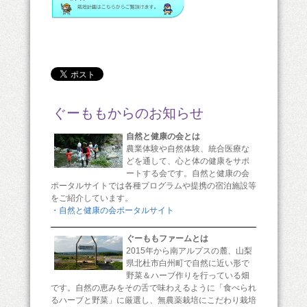
ぐーももからのお知らせ
自然と健康の会とは
農業体験や自然体験、統合医療な
どを通して、心と体の健康をサポ
ートする会です。自然と健康の会
ポータルサイトでは各種プログラムや提携の宿泊施設等
をご紹介しています。
・自然と健康の会ポータルサイト
ぐーももファームとは
2015年から南アルプスの麓、山梨
県北杜市白州町で自然に近い形で
野菜＆ハーブ作りを行っている畑
です。自然の恵みをその舌で味わえるように「食べられ
るハーブと野菜」に厳選し、無農薬栽培にこだわり栽培