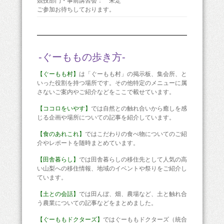
競技部門・事前講習会： 未定
ご参加お待ちしております。
-ぐーももの歩き方-
【ぐーもも村】
は「ぐーもも村」の掲示板、集会所、と
いった役割を持つ場所です。その他特定のメニューに属
さないご案内やご紹介などをここで載せています。
【ココロをいやす】
では自然との触れ合いから癒しを感
じる企画や場所についての記事を紹介しています。
【食のあれこれ】
ではこだわりの食べ物についてのご紹
介やレポートを随時まとめています。
【田舎暮らし】
では田舎暮らしの移住先として人気の高
い山梨への移住情報、地域のイベントや祭りをご紹介し
ています。
【土との会話】
では田んぼ、畑、農場など、土と触れ合
う農業についての記事などをまとめました。
【ぐーももドクターズ】
ではぐーももドクターズ（統合