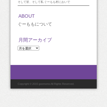
そして皆、そして私 ぐーもも村においで
ABOUT
ぐーももについて
月間アーカイブ
月
間
ア
ー
カ
イ
ブ
Copyright © 2015 goomomo All Rights Reserved.