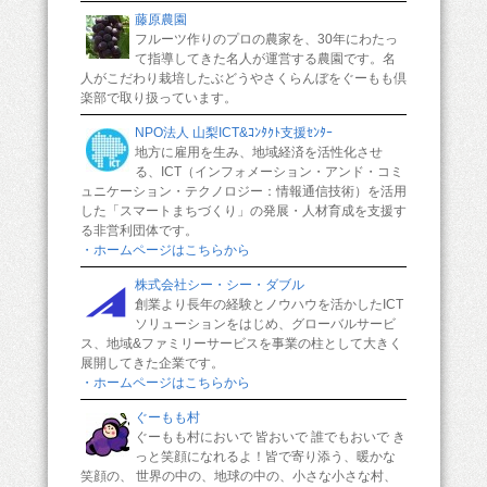
藤原農園
フルーツ作りのプロの農家を、30年にわたっ
て指導してきた名人が運営する農園です。名
人がこだわり栽培したぶどうやさくらんぼをぐーもも倶
楽部で取り扱っています。
NPO法人 山梨ICT&ｺﾝﾀｸﾄ支援ｾﾝﾀｰ
地方に雇用を生み、地域経済を活性化させ
る、ICT（インフォメーション・アンド・コミ
ュニケーション・テクノロジー：情報通信技術）を活用
した「スマートまちづくり」の発展・人材育成を支援す
る非営利団体です。
・ホームページはこちらから
株式会社シー・シー・ダブル
創業より長年の経験とノウハウを活かしたICT
ソリューションをはじめ、グローバルサービ
ス、地域&ファミリーサービスを事業の柱として大きく
展開してきた企業です。
・ホームページはこちらから
ぐーもも村
ぐーもも村においで 皆おいで 誰でもおいで き
っと笑顔になれるよ！皆で寄り添う、暖かな
笑顔の、 世界の中の、地球の中の、小さな小さな村、