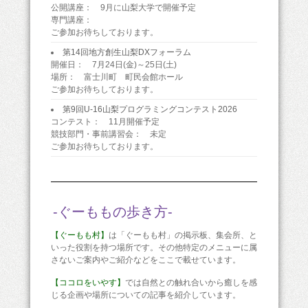
公開講座： 9月に山梨大学で開催予定
専門講座：
ご参加お待ちしております。
第14回地方創生山梨DXフォーラム
開催日： 7月24日(金)～25日(土)
場所： 富士川町 町民会館ホール
ご参加お待ちしております。
第9回U-16山梨プログラミングコンテスト2026
コンテスト： 11月開催予定
競技部門・事前講習会： 未定
ご参加お待ちしております。
-ぐーももの歩き方-
【ぐーもも村】
は「ぐーもも村」の掲示板、集会所、と
いった役割を持つ場所です。その他特定のメニューに属
さないご案内やご紹介などをここで載せています。
【ココロをいやす】
では自然との触れ合いから癒しを感
じる企画や場所についての記事を紹介しています。