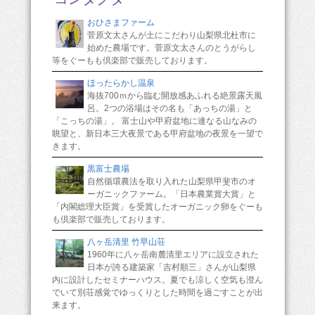
おひさまファーム
菅原文太さんが土にこだわり山梨県北杜市に
始めた農場です。菅原文太さんのとうがらし
等をぐーもも倶楽部で販売しております。
ほったらかし温泉
海抜700ｍから臨む開放感あふれる絶景露天風
呂。2つの浴場はその名も「あっちの湯」と
「こっちの湯」。 富士山や甲府盆地に連なる山なみの
眺望と、新日本三大夜景である甲府盆地の夜景を一望で
きます。
黒富士農場
自然循環農法を取り入れた山梨県甲斐市のオ
ーガニックファーム。「日本農業賞大賞」と
「内閣総理大臣賞」を受賞したオーガニック卵をぐーも
も倶楽部で販売しております。
八ヶ岳清里 竹早山荘
1960年に八ヶ岳南麓清里エリアに設立された
日本が誇る建築家「吉村順三」さんが山梨県
内に設計したセミナーハウス。夏でも涼しく空気も澄ん
でいて別荘感覚でゆっくりとした時間を過ごすことが出
来ます。