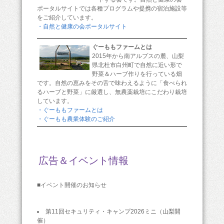
ポータルサイトでは各種プログラムや提携の宿泊施設等
をご紹介しています。
・自然と健康の会ポータルサイト
ぐーももファームとは
2015年から南アルプスの麓、山梨
県北杜市白州町で自然に近い形で
野菜＆ハーブ作りを行っている畑
です。自然の恵みをその舌で味わえるように「食べられ
るハーブと野菜」に厳選し、無農薬栽培にこだわり栽培
しています。
・ぐーももファームとは
・ぐーもも農業体験のご紹介
広告＆イベント情報
■イベント開催のお知らせ
第11回セキュリティ・キャンプ2026ミニ（山梨開
催）