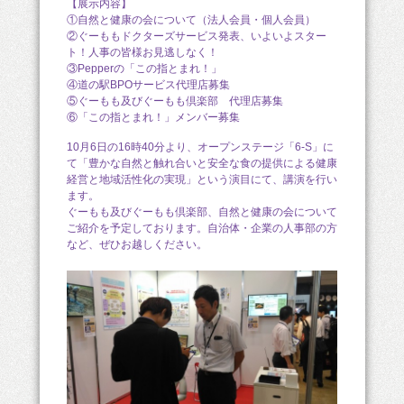
【展示内容】
①自然と健康の会について（法人会員・個人会員）
②ぐーももドクターズサービス発表、いよいよスター
ト！人事の皆様お見逃しなく！
③Pepperの「この指とまれ！」
④道の駅BPOサービス代理店募集
⑤ぐーもも及びぐーもも倶楽部 代理店募集
⑥「この指とまれ！」メンバー募集
10月6日の16時40分より、オープンステージ「6-S」に
て「豊かな自然と触れ合いと安全な食の提供による健康
経営と地域活性化の実現」という演目にて、講演を行い
ます。
ぐーもも及びぐーもも倶楽部、自然と健康の会について
ご紹介を予定しております。自治体・企業の人事部の方
など、ぜひお越しください。