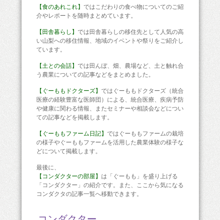
【食のあれこれ】
ではこだわりの食べ物についてのご紹
介やレポートを随時まとめています。
【田舎暮らし】
では田舎暮らしの移住先として人気の高
い山梨への移住情報、地域のイベントや祭りをご紹介し
ています。
【土との会話】
では田んぼ、畑、農場など、土と触れ合
う農業についての記事などをまとめました。
【ぐーももドクターズ】
ではぐーももドクターズ（統合
医療の経験豊富な医師団）による、統合医療、疾病予防
や健康に関わる情報、またセミナーや相談会などについ
ての記事などを掲載します。
【ぐーももファーム日記】
ではぐーももファームの栽培
の様子やぐーももファームを活用した農業体験の様子な
どについて掲載します。
最後に、
【コンダクターの部屋】
は「ぐーもも」を盛り上げる
「コンダクター」の紹介です。また、ここから気になる
コンダクタの記事一覧へ移動できます。
コンダクター