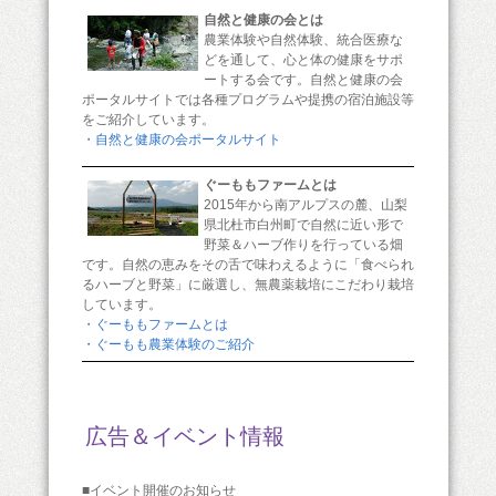
自然と健康の会とは
農業体験や自然体験、統合医療な
どを通して、心と体の健康をサポ
ートする会です。自然と健康の会
ポータルサイトでは各種プログラムや提携の宿泊施設等
をご紹介しています。
・自然と健康の会ポータルサイト
ぐーももファームとは
2015年から南アルプスの麓、山梨
県北杜市白州町で自然に近い形で
野菜＆ハーブ作りを行っている畑
です。自然の恵みをその舌で味わえるように「食べられ
るハーブと野菜」に厳選し、無農薬栽培にこだわり栽培
しています。
・ぐーももファームとは
・ぐーもも農業体験のご紹介
広告＆イベント情報
■イベント開催のお知らせ