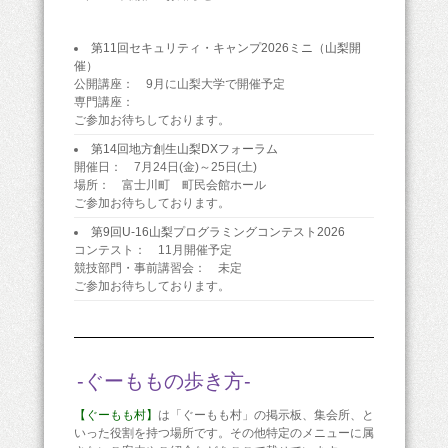
第11回セキュリティ・キャンプ2026ミニ（山梨開
催）
公開講座： 9月に山梨大学で開催予定
専門講座：
ご参加お待ちしております。
第14回地方創生山梨DXフォーラム
開催日： 7月24日(金)～25日(土)
場所： 富士川町 町民会館ホール
ご参加お待ちしております。
第9回U-16山梨プログラミングコンテスト2026
コンテスト： 11月開催予定
競技部門・事前講習会： 未定
ご参加お待ちしております。
-ぐーももの歩き方-
【ぐーもも村】
は「ぐーもも村」の掲示板、集会所、と
いった役割を持つ場所です。その他特定のメニューに属