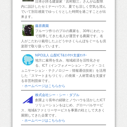
日本が誇る建築家「吉村順三」さんが山梨県
内に設計したセミナーハウス。夏でも涼しく空気も澄ん
でいて別荘感覚でゆっくりとした時間を過ごすことが出
来ます。
藤原農園
フルーツ作りのプロの農家を、30年にわたっ
て指導してきた名人が運営する農園です。名
人がこだわり栽培したぶどうやさくらんぼをぐーもも倶
楽部で取り扱っています。
NPO法人 山梨ICT&ｺﾝﾀｸﾄ支援ｾﾝﾀｰ
地方に雇用を生み、地域経済を活性化させ
る、ICT（インフォメーション・アンド・コミ
ュニケーション・テクノロジー：情報通信技術）を活用
した「スマートまちづくり」の発展・人材育成を支援す
る非営利団体です。
・ホームページはこちらから
株式会社シー・シー・ダブル
創業より長年の経験とノウハウを活かしたICT
ソリューションをはじめ、グローバルサービ
ス、地域&ファミリーサービスを事業の柱として大きく
展開してきた企業です。
・ホームページはこちらから