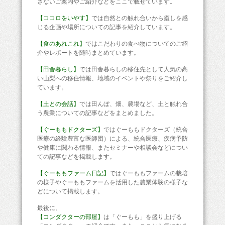
さないご案内やご紹介などをここで載せています。
【ココロをいやす】
では自然との触れ合いから癒しを感
じる企画や場所についての記事を紹介しています。
【食のあれこれ】
ではこだわりの食べ物についてのご紹
介やレポートを随時まとめています。
【田舎暮らし】
では田舎暮らしの移住先として人気の高
い山梨への移住情報、地域のイベントや祭りをご紹介し
ています。
【土との会話】
では田んぼ、畑、農場など、土と触れ合
う農業についての記事などをまとめました。
【ぐーももドクターズ】
ではぐーももドクターズ（統合
医療の経験豊富な医師団）による、統合医療、疾病予防
や健康に関わる情報、またセミナーや相談会などについ
ての記事などを掲載します。
【ぐーももファーム日記】
ではぐーももファームの栽培
の様子やぐーももファームを活用した農業体験の様子な
どについて掲載します。
最後に、
【コンダクターの部屋】
は「ぐーもも」を盛り上げる