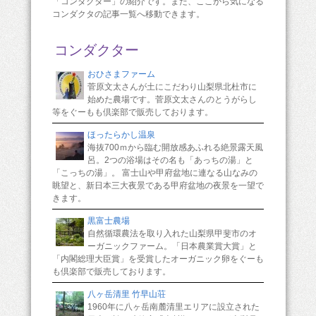
「コンダクター」の紹介です。また、ここから気になる
コンダクタの記事一覧へ移動できます。
コンダクター
おひさまファーム
菅原文太さんが土にこだわり山梨県北杜市に
始めた農場です。菅原文太さんのとうがらし
等をぐーもも倶楽部で販売しております。
ほったらかし温泉
海抜700ｍから臨む開放感あふれる絶景露天風
呂。2つの浴場はその名も「あっちの湯」と
「こっちの湯」。 富士山や甲府盆地に連なる山なみの
眺望と、新日本三大夜景である甲府盆地の夜景を一望で
きます。
黒富士農場
自然循環農法を取り入れた山梨県甲斐市のオ
ーガニックファーム。「日本農業賞大賞」と
「内閣総理大臣賞」を受賞したオーガニック卵をぐーも
も倶楽部で販売しております。
八ヶ岳清里 竹早山荘
1960年に八ヶ岳南麓清里エリアに設立された