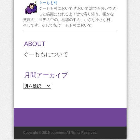
ぐーもも村
ぐーもも村においで 皆おいで 誰でもおいで き
っと笑顔になれるよ！皆で寄り添う、暖かな
笑顔の、 世界の中の、地球の中の、小さな小さな村、
そして皆、そして私 ぐーもも村においで
ABOUT
ぐーももについて
月間アーカイブ
月
間
ア
ー
カ
イ
ブ
Copyright © 2015 goomomo All Rights Reserved.