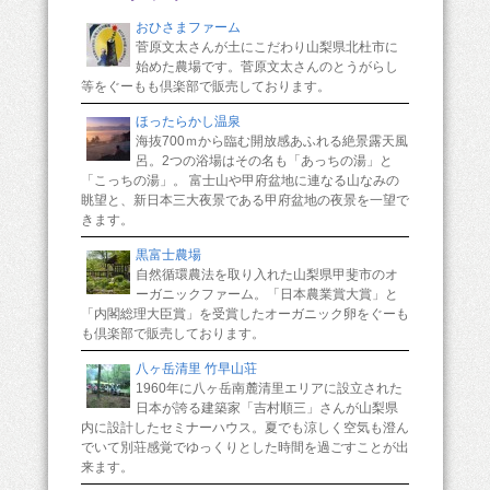
おひさまファーム
菅原文太さんが土にこだわり山梨県北杜市に
始めた農場です。菅原文太さんのとうがらし
等をぐーもも倶楽部で販売しております。
ほったらかし温泉
海抜700ｍから臨む開放感あふれる絶景露天風
呂。2つの浴場はその名も「あっちの湯」と
「こっちの湯」。 富士山や甲府盆地に連なる山なみの
眺望と、新日本三大夜景である甲府盆地の夜景を一望で
きます。
黒富士農場
自然循環農法を取り入れた山梨県甲斐市のオ
ーガニックファーム。「日本農業賞大賞」と
「内閣総理大臣賞」を受賞したオーガニック卵をぐーも
も倶楽部で販売しております。
八ヶ岳清里 竹早山荘
1960年に八ヶ岳南麓清里エリアに設立された
日本が誇る建築家「吉村順三」さんが山梨県
内に設計したセミナーハウス。夏でも涼しく空気も澄ん
でいて別荘感覚でゆっくりとした時間を過ごすことが出
来ます。