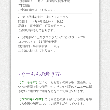
公開講座： 9月に山梨大学で開催予定
専門講座：
ご参加お待ちしております。
第14回地方創生山梨DXフォーラム
開催日： 7月24日(金)～25日(土)
場所： 富士川町 町民会館ホール
ご参加お待ちしております。
第9回U-16山梨プログラミングコンテスト2026
コンテスト： 11月開催予定
競技部門・事前講習会： 未定
ご参加お待ちしております。
-ぐーももの歩き方-
【ぐーもも村】
は「ぐーもも村」の掲示板、集会所、と
いった役割を持つ場所です。その他特定のメニューに属
さないご案内やご紹介などをここで載せています。
【ココロをいやす】
では自然との触れ合いから癒しを感
じる企画や場所についての記事を紹介しています。