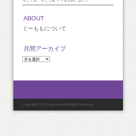
そして皆、そして私 ぐーもも村においで
ABOUT
ぐーももについて
月間アーカイブ
月
間
ア
ー
カ
イ
ブ
Copyright © 2015 goomomo All Rights Reserved.