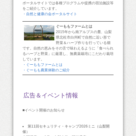
ポータルサイトでは各種プログラムや提携の宿泊施設等
をご紹介しています。
・自然と健康の会ポータルサイト
ぐーももファームとは
2015年から南アルプスの麓、山梨
県北杜市白州町で自然に近い形で
野菜＆ハーブ作りを行っている畑
です。自然の恵みをその舌で味わえるように「食べられ
るハーブと野菜」に厳選し、無農薬栽培にこだわり栽培
しています。
・ぐーももファームとは
・ぐーもも農業体験のご紹介
広告＆イベント情報
■イベント開催のお知らせ
第11回セキュリティ・キャンプ2026ミニ（山梨開
催）