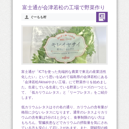
富士通が会津若松の工場で野菜作り
ぐーもも村
富士通が「ICTを使った先端的な農業で東北の産業活性
化したい」という思いを込めて福島県の会津若松にある
「会津若松Akisaiやさい工場」にて野菜作りを始めまし
た。生産している生産している野菜シリーズの一つとし
て、「低カリウムレタス」と「リーフレタス」をご紹介
します。
低カリウムレタスはその名の通り、カリウムの含有量が
格段に少ないレタスになります。通常のレタスよりカリ
ウムの含有量は5分の1と少なく、食事制限のない方は
もちろん、腎臓疾患などでカリウムの摂取量を気にされ
ている方も安心して召し上がれます。また、閉鎖型の植