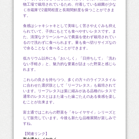
物工場で栽培されているため、付着している細菌が少な
く冷蔵庫で2週間程度と長期間鮮度を保つことができま
す。
食感はシャキシャキとして美味しく苦さやえぐみも抑え
られていて、子供にもとても食べやすいレタスです。ま
た、清潔なクリーンルームで農薬を使わず栽培されてい
るので洗わずに食べられます。量も食べ切りサイズなの
で余ることなく食べることができます。
低カリウム以外にも「おいしく」「日持ちして」「洗わ
ない手軽さ」と、魅力的な要素が詰まった野菜と感じら
れます。
これらの良さを持ちつつ、多くの方々のライフスタイル
に合わせた選択肢として「リーフレタス」も栽培されて
います。リーフレタスは葉に縮みがある品種のレタスで
通常のレタスとはまた違った歯ごたえのある食感を楽し
むことが出来ます。
富士通ではこれらの野菜を「キレイヤサイ」シリーズと
して販売しています。今後も新たな品種展開が楽しみで
すね。
【関連リンク】