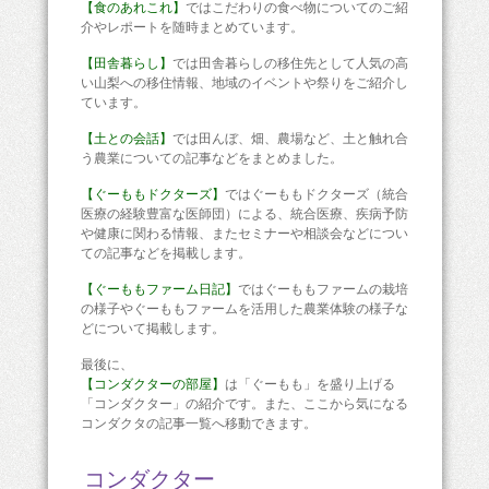
【食のあれこれ】
ではこだわりの食べ物についてのご紹
介やレポートを随時まとめています。
【田舎暮らし】
では田舎暮らしの移住先として人気の高
い山梨への移住情報、地域のイベントや祭りをご紹介し
ています。
【土との会話】
では田んぼ、畑、農場など、土と触れ合
う農業についての記事などをまとめました。
【ぐーももドクターズ】
ではぐーももドクターズ（統合
医療の経験豊富な医師団）による、統合医療、疾病予防
や健康に関わる情報、またセミナーや相談会などについ
ての記事などを掲載します。
【ぐーももファーム日記】
ではぐーももファームの栽培
の様子やぐーももファームを活用した農業体験の様子な
どについて掲載します。
最後に、
【コンダクターの部屋】
は「ぐーもも」を盛り上げる
「コンダクター」の紹介です。また、ここから気になる
コンダクタの記事一覧へ移動できます。
コンダクター