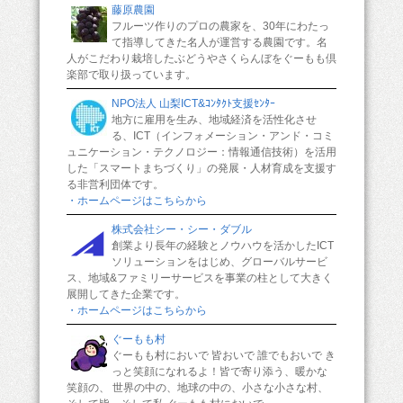
藤原農園
フルーツ作りのプロの農家を、30年にわたっ
て指導してきた名人が運営する農園です。名
人がこだわり栽培したぶどうやさくらんぼをぐーもも倶
楽部で取り扱っています。
NPO法人 山梨ICT&ｺﾝﾀｸﾄ支援ｾﾝﾀｰ
地方に雇用を生み、地域経済を活性化させ
る、ICT（インフォメーション・アンド・コミ
ュニケーション・テクノロジー：情報通信技術）を活用
した「スマートまちづくり」の発展・人材育成を支援す
る非営利団体です。
・ホームページはこちらから
株式会社シー・シー・ダブル
創業より長年の経験とノウハウを活かしたICT
ソリューションをはじめ、グローバルサービ
ス、地域&ファミリーサービスを事業の柱として大きく
展開してきた企業です。
・ホームページはこちらから
ぐーもも村
ぐーもも村においで 皆おいで 誰でもおいで き
っと笑顔になれるよ！皆で寄り添う、暖かな
笑顔の、 世界の中の、地球の中の、小さな小さな村、