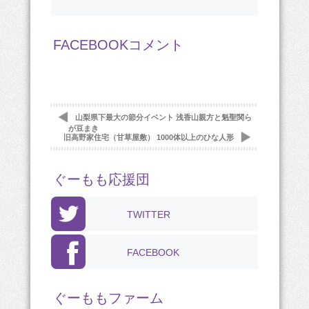
FACEBOOKコメント
山梨県下最大の節分イベント 浅香山親方と魁聖関ら
が豆まき
旧高野家住宅（甘草屋敷） 1000体以上のひな人形
ぐーもも応援団
TWITTER
FACEBOOK
ぐーももファーム