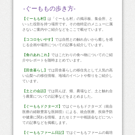
-ぐーももの歩き方-
【ぐーもも村】
は「ぐーもも村」の掲示板、集会所、と
いった役割を持つ場所です。その他特定のメニューに属
さないご案内やご紹介などをここで載せています。
【ココロをいやす】
では自然との触れ合いから癒しを感
じる企画や場所についての記事を紹介しています。
【食のあれこれ】
ではこだわりの食べ物についてのご紹
介やレポートを随時まとめています。
【田舎暮らし】
では田舎暮らしの移住先として人気の高
い山梨への移住情報、地域のイベントや祭りをご紹介し
ています。
【土との会話】
では田んぼ、畑、農場など、土と触れ合
う農業についての記事などをまとめました。
【ぐーももドクターズ】
ではぐーももドクターズ（統合
医療の経験豊富な医師団）による、統合医療、疾病予防
や健康に関わる情報、またセミナーや相談会などについ
ての記事などを掲載します。
【ぐーももファーム日記】
ではぐーももファームの栽培