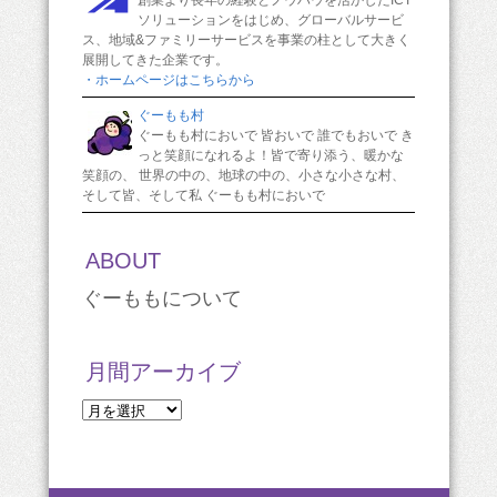
創業より長年の経験とノウハウを活かしたICT
ソリューションをはじめ、グローバルサービ
ス、地域&ファミリーサービスを事業の柱として大きく
展開してきた企業です。
・ホームページはこちらから
ぐーもも村
ぐーもも村においで 皆おいで 誰でもおいで き
っと笑顔になれるよ！皆で寄り添う、暖かな
笑顔の、 世界の中の、地球の中の、小さな小さな村、
そして皆、そして私 ぐーもも村においで
ABOUT
ぐーももについて
月間アーカイブ
月
間
ア
ー
カ