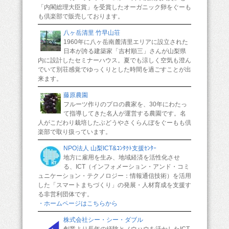
「内閣総理大臣賞」を受賞したオーガニック卵をぐーも
も倶楽部で販売しております。
八ヶ岳清里 竹早山荘
1960年に八ヶ岳南麓清里エリアに設立された
日本が誇る建築家「吉村順三」さんが山梨県
内に設計したセミナーハウス。夏でも涼しく空気も澄ん
でいて別荘感覚でゆっくりとした時間を過ごすことが出
来ます。
藤原農園
フルーツ作りのプロの農家を、30年にわたっ
て指導してきた名人が運営する農園です。名
人がこだわり栽培したぶどうやさくらんぼをぐーもも倶
楽部で取り扱っています。
NPO法人 山梨ICT&ｺﾝﾀｸﾄ支援ｾﾝﾀｰ
地方に雇用を生み、地域経済を活性化させ
る、ICT（インフォメーション・アンド・コミ
ュニケーション・テクノロジー：情報通信技術）を活用
した「スマートまちづくり」の発展・人材育成を支援す
る非営利団体です。
・ホームページはこちらから
株式会社シー・シー・ダブル