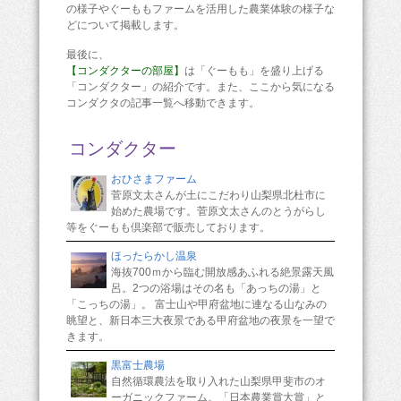
の様子やぐーももファームを活用した農業体験の様子な
どについて掲載します。
最後に、
【コンダクターの部屋】
は「ぐーもも」を盛り上げる
「コンダクター」の紹介です。また、ここから気になる
コンダクタの記事一覧へ移動できます。
コンダクター
おひさまファーム
菅原文太さんが土にこだわり山梨県北杜市に
始めた農場です。菅原文太さんのとうがらし
等をぐーもも倶楽部で販売しております。
ほったらかし温泉
海抜700ｍから臨む開放感あふれる絶景露天風
呂。2つの浴場はその名も「あっちの湯」と
「こっちの湯」。 富士山や甲府盆地に連なる山なみの
眺望と、新日本三大夜景である甲府盆地の夜景を一望で
きます。
黒富士農場
自然循環農法を取り入れた山梨県甲斐市のオ
ーガニックファーム。「日本農業賞大賞」と