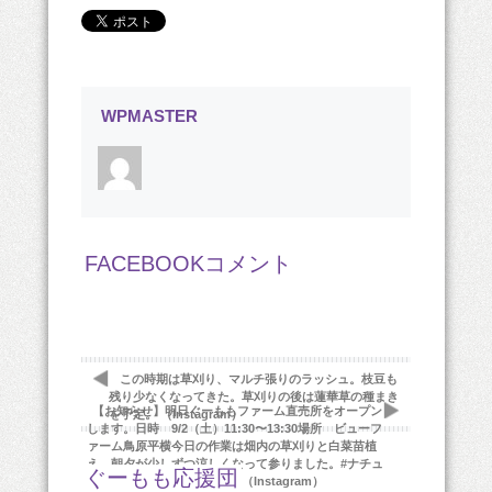
WPMASTER
FACEBOOKコメント
この時期は草刈り、マルチ張りのラッシュ。枝豆も
残り少なくなってきた。草刈りの後は蓮華草の種まき
【お知らせ】明日ぐーももファーム直売所をオープン
を予定。 （Instagram）
します。日時 9/2（土）11:30〜13:30場所 ビューフ
ァーム鳥原平横今日の作業は畑内の草刈りと白菜苗植
え。朝夕が少しずつ涼しくなって参りました。#ナチュ
ぐーもも応援団
ラル野菜#ぐーももファーム （Instagram）