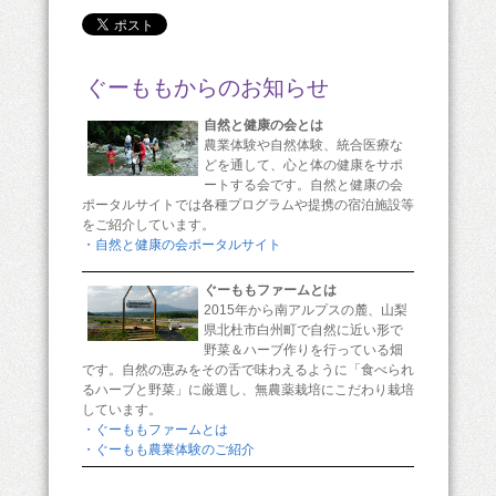
ぐーももからのお知らせ
自然と健康の会とは
農業体験や自然体験、統合医療な
どを通して、心と体の健康をサポ
ートする会です。自然と健康の会
ポータルサイトでは各種プログラムや提携の宿泊施設等
をご紹介しています。
・自然と健康の会ポータルサイト
ぐーももファームとは
2015年から南アルプスの麓、山梨
県北杜市白州町で自然に近い形で
野菜＆ハーブ作りを行っている畑
です。自然の恵みをその舌で味わえるように「食べられ
るハーブと野菜」に厳選し、無農薬栽培にこだわり栽培
しています。
・ぐーももファームとは
・ぐーもも農業体験のご紹介