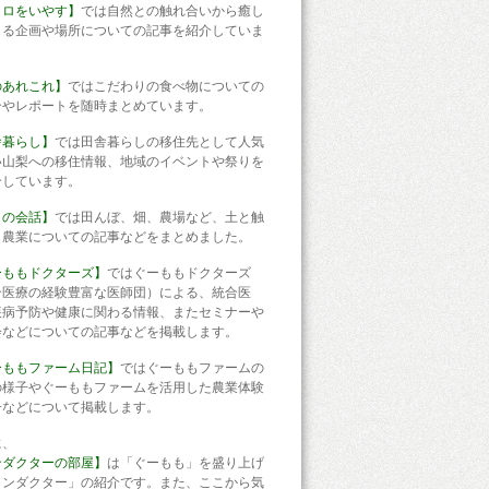
コロをいやす】
では自然との触れ合いから癒し
じる企画や場所についての記事を紹介していま
のあれこれ】
ではこだわりの食べ物についての
介やレポートを随時まとめています。
舎暮らし】
では田舎暮らしの移住先として人気
い山梨への移住情報、地域のイベントや祭りを
介しています。
との会話】
では田んぼ、畑、農場など、土と触
う農業についての記事などをまとめました。
ーももドクターズ】
ではぐーももドクターズ
合医療の経験豊富な医師団）による、統合医
疾病予防や健康に関わる情報、またセミナーや
会などについての記事などを掲載します。
ーももファーム日記】
ではぐーももファームの
の様子やぐーももファームを活用した農業体験
子などについて掲載します。
に、
ンダクターの部屋】
は「ぐーもも」を盛り上げ
コンダクター」の紹介です。また、ここから気