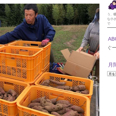
う、
な小
で
AB
ぐ
月
月
間
ア
ー
カ
イ
ブ