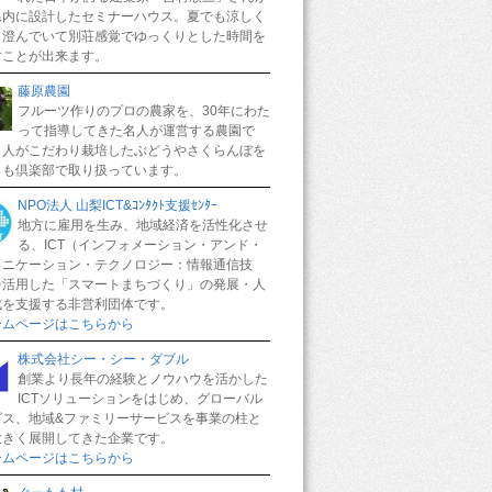
県内に設計したセミナーハウス。夏でも涼しく
も澄んでいて別荘感覚でゆっくりとした時間を
すことが出来ます。
藤原農園
フルーツ作りのプロの農家を、30年にわた
って指導してきた名人が運営する農園で
名人がこだわり栽培したぶどうやさくらんぼを
もも倶楽部で取り扱っています。
NPO法人 山梨ICT&ｺﾝﾀｸﾄ支援ｾﾝﾀｰ
地方に雇用を生み、地域経済を活性化させ
る、ICT（インフォメーション・アンド・
ュニケーション・テクノロジー：情報通信技
を活用した「スマートまちづくり」の発展・人
成を支援する非営利団体です。
ームページはこちらから
株式会社シー・シー・ダブル
創業より長年の経験とノウハウを活かした
ICTソリューションをはじめ、グローバル
ビス、地域&ファミリーサービスを事業の柱と
大きく展開してきた企業です。
ームページはこちらから