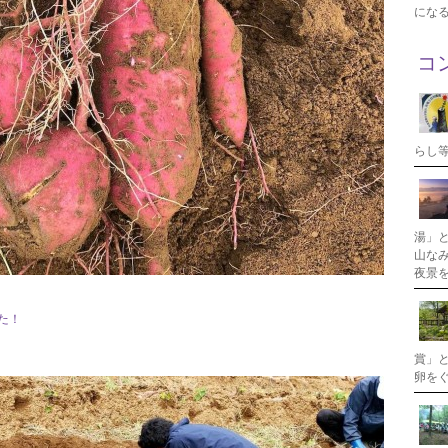
にな
コ
らし
湯」
山な
夜景
た！
賞」
卵を