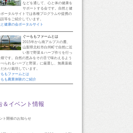
などを通して、心と体の健康を
サポートする会です。自然と健
会ポータルサイトでは各種プログラムや提携の
施設等をご紹介しています。
然と健康の会ポータルサイト
ぐーももファームとは
2015年から南アルプスの麓、
山梨県北杜市白州町で自然に近
い形で野菜＆ハーブ作りを行っ
る畑です。自然の恵みをその舌で味わえるよう
食べられるハーブと野菜」に厳選し、無農薬栽
こだわり栽培しています。
ーももファームとは
ーもも農業体験のご紹介
告＆イベント情報
ベント開催のお知らせ