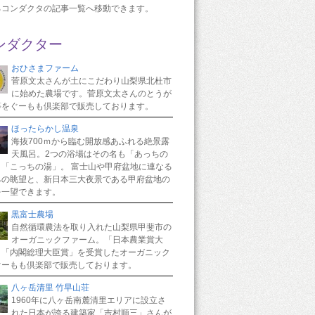
るコンダクタの記事一覧へ移動できます。
ンダクター
おひさまファーム
菅原文太さんが土にこだわり山梨県北杜市
に始めた農場です。菅原文太さんのとうが
等をぐーもも倶楽部で販売しております。
ほったらかし温泉
海抜700ｍから臨む開放感あふれる絶景露
天風呂。2つの浴場はその名も「あっちの
と「こっちの湯」。 富士山や甲府盆地に連なる
みの眺望と、新日本三大夜景である甲府盆地の
を一望できます。
黒富士農場
自然循環農法を取り入れた山梨県甲斐市の
オーガニックファーム。「日本農業賞大
と「内閣総理大臣賞」を受賞したオーガニック
ぐーもも倶楽部で販売しております。
八ヶ岳清里 竹早山荘
1960年に八ヶ岳南麓清里エリアに設立さ
れた日本が誇る建築家「吉村順三」さんが