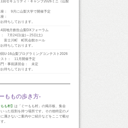
11回セキュリティ・キャンプ2026ミニ（山梨
）
講座： 9月に山梨大学で開催予定
講座：
加お待ちしております。
14回地方創生山梨DXフォーラム
： 7月24日(金)～25日(土)
： 富士川町 町民会館ホール
加お待ちしております。
9回U-16山梨プログラミングコンテスト2026
スト： 11月開催予定
部門・事前講習会： 未定
加お待ちしております。
ぐーももの歩き方-
ーもも村】
は「ぐーもも村」の掲示板、集会
といった役割を持つ場所です。その他特定のメ
ーに属さないご案内やご紹介などをここで載せ
ます。