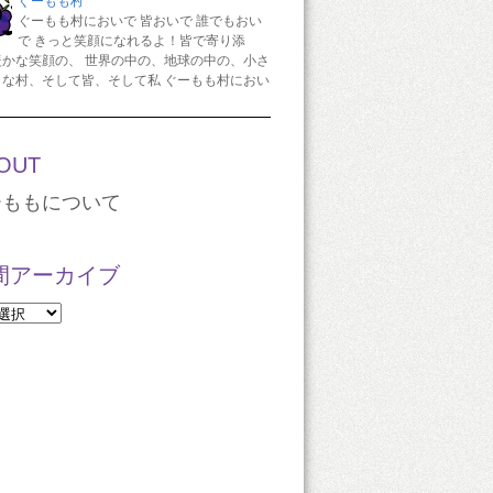
ぐーもも村
ぐーもも村においで 皆おいで 誰でもおい
で きっと笑顔になれるよ！皆で寄り添
暖かな笑顔の、 世界の中の、地球の中の、小さ
さな村、そして皆、そして私 ぐーもも村におい
OUT
ーももについて
間アーカイブ