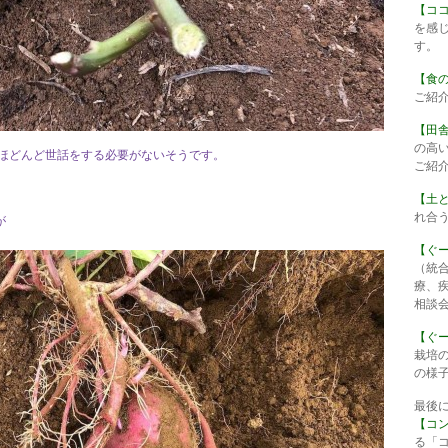
【コ
を感
す。
【食
ご紹
【田
の高
ほどんど世話をする必要がないそうです。
ご紹
【土
れ合
が
【ぐ
（統
療、
相談
【ぐ
栽培
の様
最後
【コ
る「