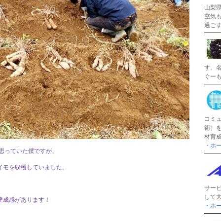
山梨
空気
過ご
す。
ぐー
コミ
術）
材育
・ホ
思っていた僕ですが、
イモを収穫していました。
サー
して
達成感があります！
・ホ