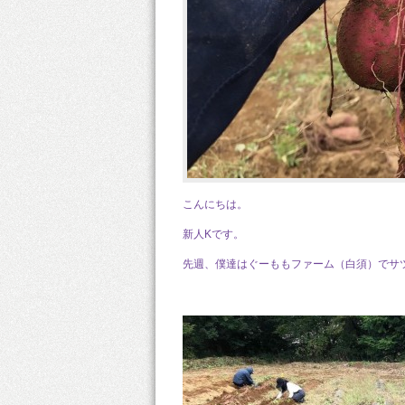
こんにちは。
新人Kです。
先週、僕達はぐーももファーム（白須）でサ