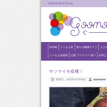
2026.08.06/
07:38 am
HOME
ぐーもも村
僕らの健康ライフ
ココ
ぐーもも倶楽部
山梨 ワイナリー 巡り
白州よ
サツマイモ収穫！
更新日：
2020年10月06日
wpmaster