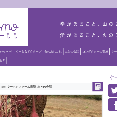
ロをいやす
ぐーももドクターズ
食のあれこれ
土との会話
コンダクターの部屋
ぐー
もぎ
ぐ
ぐーももファーム日記
,
土との会話