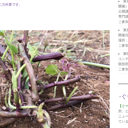
第
に力作業です。
開催
公開
専門
ご参
第
開催日
場所
ご参
第
コンテ
競技
ご参
-
【ぐ
所、
ニュ
てい