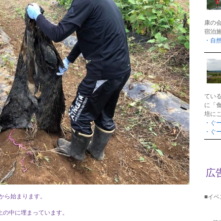
康の
宿泊
・自
てい
に「
培に
・ぐ
・ぐ
広
から始まります。
■イ
土の中に埋まっています。