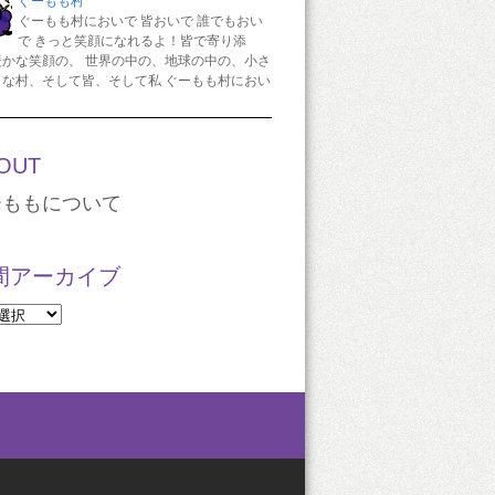
ぐーもも村
ぐーもも村においで 皆おいで 誰でもおい
で きっと笑顔になれるよ！皆で寄り添
暖かな笑顔の、 世界の中の、地球の中の、小さ
さな村、そして皆、そして私 ぐーもも村におい
OUT
ーももについて
間アーカイブ