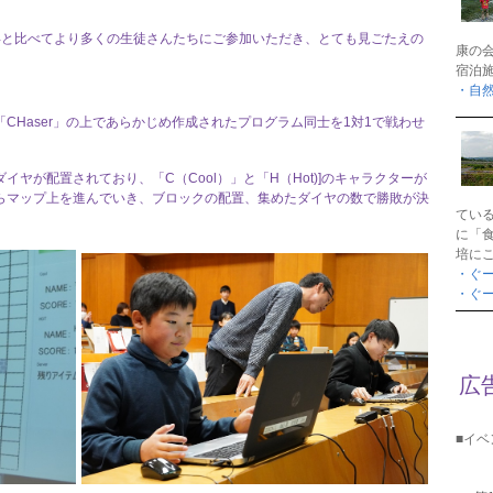
年と比べてより多くの生徒さんたちにご参加いただき、とても見ごたえの
康の
宿泊
・自
CHaser」の上であらかじめ作成されたプログラム同士を1対1で戦わせ
ヤが配置されており、「C（Cool）」と「H（Hot)]のキャラクターが
らマップ上を進んでいき、ブロックの配置、集めたダイヤの数で勝敗が決
てい
に「
培に
・ぐ
・ぐ
広
■イ