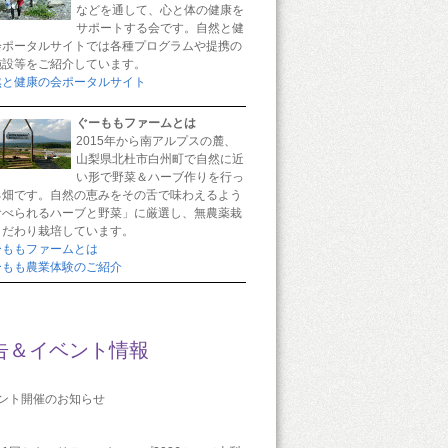
などを通して、心と体の健康を
サポートする会です。自然と健
会ポータルサイトでは各種プログラムや提携の
施設等をご紹介しています。
然と健康の会ポータルサイト
ぐーももファームとは
2015年から南アルプスの麓、
山梨県北杜市白州町で自然に近
い形で野菜＆ハーブ作りを行っ
る畑です。自然の恵みをその舌で味わえるよう
食べられるハーブと野菜」に厳選し、無農薬栽
こだわり栽培しています。
ーももファームとは
ーもも農業体験のご紹介
告＆イベント情報
ベント開催のお知らせ