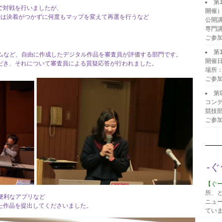
第
で対戦を行いましたが、
開催
では決着がつかずに何度もマップを変えて再選を行うなど
公開
専門
ご参
第
ラムなど、自由に作成したデジタル作品を審査員が評価する部門です。
開催日
だき、それについて審査員による質疑応答が行われました。
場所
ご参
第
コンテ
競技
ご参
-
【ぐ
所、
便利なアプリなど
ニュ
た作品を提出してくださいました。
てい