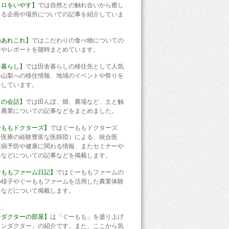
コロをいやす】
では自然との触れ合いから癒し
じる企画や場所についての記事を紹介していま
のあれこれ】
ではこだわりの食べ物についての
介やレポートを随時まとめています。
舎暮らし】
では田舎暮らしの移住先として人気
い山梨への移住情報、地域のイベントや祭りを
介しています。
との会話】
では田んぼ、畑、農場など、土と触
う農業についての記事などをまとめました。
ーももドクターズ】
ではぐーももドクターズ
合医療の経験豊富な医師団）による、統合医
疾病予防や健康に関わる情報、またセミナーや
会などについての記事などを掲載します。
ーももファーム日記】
ではぐーももファームの
の様子やぐーももファームを活用した農業体験
子などについて掲載します。
に、
ンダクターの部屋】
は「ぐーもも」を盛り上げ
コンダクター」の紹介です。また、ここから気