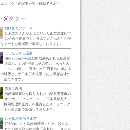
るコンダクタの記事一覧へ移動できます。
ンダクター
おひさまファーム
菅原文太さんが土にこだわり山梨県北杜市
に始めた農場です。菅原文太さんのとうが
等をぐーもも倶楽部で販売しております。
ほったらかし温泉
海抜700ｍから臨む開放感あふれる絶景露
天風呂。2つの浴場はその名も「あっちの
と「こっちの湯」。 富士山や甲府盆地に連なる
みの眺望と、新日本三大夜景である甲府盆地の
を一望できます。
黒富士農場
自然循環農法を取り入れた山梨県甲斐市の
オーガニックファーム。「日本農業賞大
と「内閣総理大臣賞」を受賞したオーガニック
ぐーもも倶楽部で販売しております。
八ヶ岳清里 竹早山荘
1960年に八ヶ岳南麓清里エリアに設立さ
れた日本が誇る建築家「吉村順三」さんが