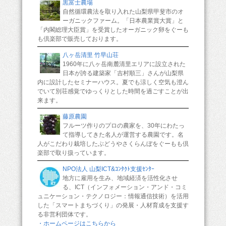
黒富士農場
自然循環農法を取り入れた山梨県甲斐市のオ
ーガニックファーム。「日本農業賞大賞」と
「内閣総理大臣賞」を受賞したオーガニック卵をぐーも
も倶楽部で販売しております。
八ヶ岳清里 竹早山荘
1960年に八ヶ岳南麓清里エリアに設立された
日本が誇る建築家「吉村順三」さんが山梨県
内に設計したセミナーハウス。夏でも涼しく空気も澄ん
でいて別荘感覚でゆっくりとした時間を過ごすことが出
来ます。
藤原農園
フルーツ作りのプロの農家を、30年にわたっ
て指導してきた名人が運営する農園です。名
人がこだわり栽培したぶどうやさくらんぼをぐーもも倶
楽部で取り扱っています。
NPO法人 山梨ICT&ｺﾝﾀｸﾄ支援ｾﾝﾀｰ
地方に雇用を生み、地域経済を活性化させ
る、ICT（インフォメーション・アンド・コミ
ュニケーション・テクノロジー：情報通信技術）を活用
した「スマートまちづくり」の発展・人材育成を支援す
る非営利団体です。
・ホームページはこちらから