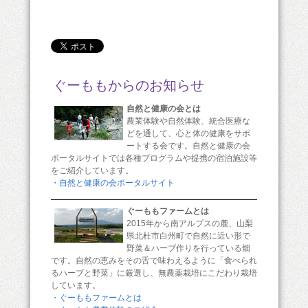
ぐーももからのお知らせ
自然と健康の会とは
農業体験や自然体験、統合医療な
どを通して、心と体の健康をサポ
ートする会です。自然と健康の会
ポータルサイトでは各種プログラムや提携の宿泊施設等
をご紹介しています。
・自然と健康の会ポータルサイト
ぐーももファームとは
2015年から南アルプスの麓、山梨
県北杜市白州町で自然に近い形で
野菜＆ハーブ作りを行っている畑
です。自然の恵みをその舌で味わえるように「食べられ
るハーブと野菜」に厳選し、無農薬栽培にこだわり栽培
しています。
・ぐーももファームとは