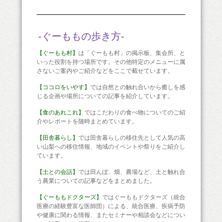
-ぐーももの歩き方-
【ぐーもも村】
は「ぐーもも村」の掲示板、集会所、と
いった役割を持つ場所です。その他特定のメニューに属
さないご案内やご紹介などをここで載せています。
【ココロをいやす】
では自然との触れ合いから癒しを感
じる企画や場所についての記事を紹介しています。
【食のあれこれ】
ではこだわりの食べ物についてのご紹
介やレポートを随時まとめています。
【田舎暮らし】
では田舎暮らしの移住先として人気の高
い山梨への移住情報、地域のイベントや祭りをご紹介し
ています。
【土との会話】
では田んぼ、畑、農場など、土と触れ合
う農業についての記事などをまとめました。
【ぐーももドクターズ】
ではぐーももドクターズ（統合
医療の経験豊富な医師団）による、統合医療、疾病予防
や健康に関わる情報、またセミナーや相談会などについ