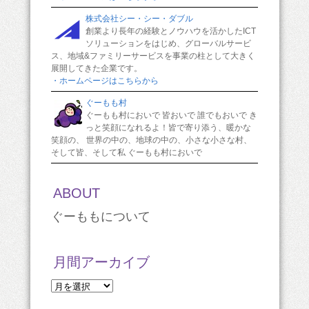
株式会社シー・シー・ダブル
創業より長年の経験とノウハウを活かしたICT
ソリューションをはじめ、グローバルサービ
ス、地域&ファミリーサービスを事業の柱として大きく
展開してきた企業です。
・ホームページはこちらから
ぐーもも村
ぐーもも村においで 皆おいで 誰でもおいで き
っと笑顔になれるよ！皆で寄り添う、暖かな
笑顔の、 世界の中の、地球の中の、小さな小さな村、
そして皆、そして私 ぐーもも村においで
ABOUT
ぐーももについて
月間アーカイブ
月
間