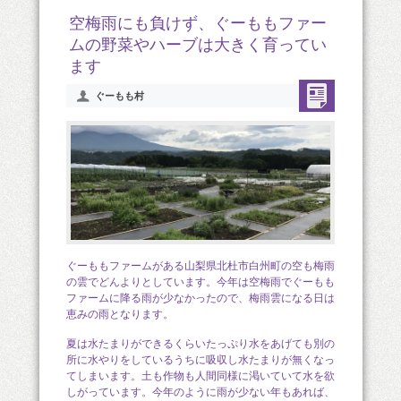
空梅雨にも負けず、ぐーももファー
ムの野菜やハーブは大きく育ってい
ます
ぐーもも村
ぐーももファームがある山梨県北杜市白州町の空も梅雨
の雲でどんよりとしています。今年は空梅雨でぐーもも
ファームに降る雨が少なかったので、梅雨雲になる日は
恵みの雨となります。
夏は水たまりができるくらいたっぷり水をあげても別の
所に水やりをしているうちに吸収し水たまりが無くなっ
てしまいます。土も作物も人間同様に渇いていて水を欲
しがっています。今年のように雨が少ない年もあれば、