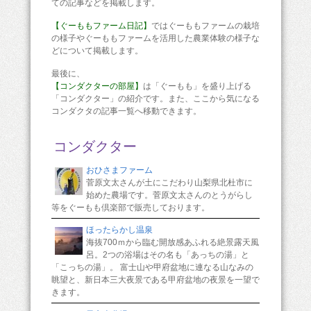
ての記事などを掲載します。
【ぐーももファーム日記】
ではぐーももファームの栽培
の様子やぐーももファームを活用した農業体験の様子な
どについて掲載します。
最後に、
【コンダクターの部屋】
は「ぐーもも」を盛り上げる
「コンダクター」の紹介です。また、ここから気になる
コンダクタの記事一覧へ移動できます。
コンダクター
おひさまファーム
菅原文太さんが土にこだわり山梨県北杜市に
始めた農場です。菅原文太さんのとうがらし
等をぐーもも倶楽部で販売しております。
ほったらかし温泉
海抜700ｍから臨む開放感あふれる絶景露天風
呂。2つの浴場はその名も「あっちの湯」と
「こっちの湯」。 富士山や甲府盆地に連なる山なみの
眺望と、新日本三大夜景である甲府盆地の夜景を一望で
きます。