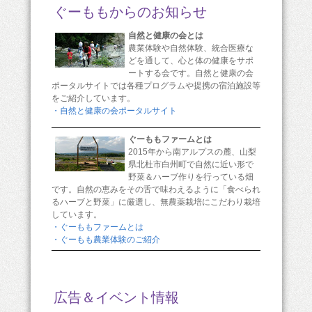
ぐーももからのお知らせ
自然と健康の会とは
農業体験や自然体験、統合医療な
どを通して、心と体の健康をサポ
ートする会です。自然と健康の会
ポータルサイトでは各種プログラムや提携の宿泊施設等
をご紹介しています。
・自然と健康の会ポータルサイト
ぐーももファームとは
2015年から南アルプスの麓、山梨
県北杜市白州町で自然に近い形で
野菜＆ハーブ作りを行っている畑
です。自然の恵みをその舌で味わえるように「食べられ
るハーブと野菜」に厳選し、無農薬栽培にこだわり栽培
しています。
・ぐーももファームとは
・ぐーもも農業体験のご紹介
広告＆イベント情報