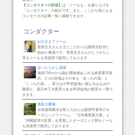
【コンダクターの部屋】
は「ぐーもも」を盛り上げる
「コンダクター」の紹介です。また、ここから気になる
コンダクタの記事一覧へ移動できます。
コンダクター
おひさまファーム
菅原文太さんが土にこだわり山梨県北杜市に
始めた農場です。菅原文太さんのとうがらし
等をぐーもも倶楽部で販売しております。
ほったらかし温泉
海抜700ｍから臨む開放感あふれる絶景露天風
呂。2つの浴場はその名も「あっちの湯」と
「こっちの湯」。 富士山や甲府盆地に連なる山なみの
眺望と、新日本三大夜景である甲府盆地の夜景を一望で
きます。
黒富士農場
自然循環農法を取り入れた山梨県甲斐市のオ
ーガニックファーム。「日本農業賞大賞」と
「内閣総理大臣賞」を受賞したオーガニック卵をぐーも
も倶楽部で販売しております。