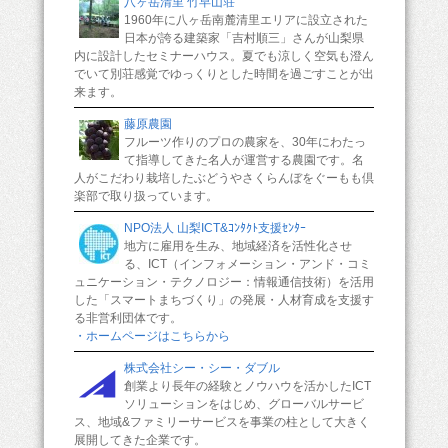
八ヶ岳清里 竹早山荘
1960年に八ヶ岳南麓清里エリアに設立された
日本が誇る建築家「吉村順三」さんが山梨県
内に設計したセミナーハウス。夏でも涼しく空気も澄ん
でいて別荘感覚でゆっくりとした時間を過ごすことが出
来ます。
藤原農園
フルーツ作りのプロの農家を、30年にわたっ
て指導してきた名人が運営する農園です。名
人がこだわり栽培したぶどうやさくらんぼをぐーもも倶
楽部で取り扱っています。
NPO法人 山梨ICT&ｺﾝﾀｸﾄ支援ｾﾝﾀｰ
地方に雇用を生み、地域経済を活性化させ
る、ICT（インフォメーション・アンド・コミ
ュニケーション・テクノロジー：情報通信技術）を活用
した「スマートまちづくり」の発展・人材育成を支援す
る非営利団体です。
・ホームページはこちらから
株式会社シー・シー・ダブル
創業より長年の経験とノウハウを活かしたICT
ソリューションをはじめ、グローバルサービ
ス、地域&ファミリーサービスを事業の柱として大きく
展開してきた企業です。