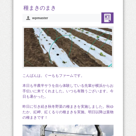
種まきのまき
wpmaster
こんばんは。ぐーももファームです。
本日も半農半サラを自ら体験している先輩が横浜からお
手伝いに来てくれました。いつも有難うございます。今
日も暑かった。
昨日に引き続き秋冬野菜の種まきを実施しました。秋ゆ
たか、紅岬、紅くるりの種まきを実施。明日以降は葉物
の種まきです！