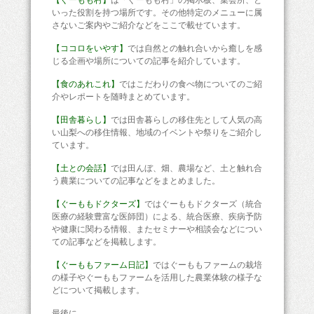
いった役割を持つ場所です。その他特定のメニューに属
さないご案内やご紹介などをここで載せています。
【ココロをいやす】
では自然との触れ合いから癒しを感
じる企画や場所についての記事を紹介しています。
【食のあれこれ】
ではこだわりの食べ物についてのご紹
介やレポートを随時まとめています。
【田舎暮らし】
では田舎暮らしの移住先として人気の高
い山梨への移住情報、地域のイベントや祭りをご紹介し
ています。
【土との会話】
では田んぼ、畑、農場など、土と触れ合
う農業についての記事などをまとめました。
【ぐーももドクターズ】
ではぐーももドクターズ（統合
医療の経験豊富な医師団）による、統合医療、疾病予防
や健康に関わる情報、またセミナーや相談会などについ
ての記事などを掲載します。
【ぐーももファーム日記】
ではぐーももファームの栽培
の様子やぐーももファームを活用した農業体験の様子な
どについて掲載します。
最後に、