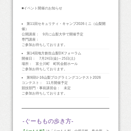
■イベント開催のお知らせ
第11回セキュリティ・キャンプ2026ミニ（山梨開
催）
公開講座： 9月に山梨大学で開催予定
専門講座：
ご参加お待ちしております。
第14回地方創生山梨DXフォーラム
開催日： 7月24日(金)～25日(土)
場所： 富士川町 町民会館ホール
ご参加お待ちしております。
第9回U-16山梨プログラミングコンテスト2026
コンテスト： 11月開催予定
競技部門・事前講習会： 未定
ご参加お待ちしております。
-ぐーももの歩き方-
【ぐーもも村】
は「ぐーもも村」の掲示板、集会所、と