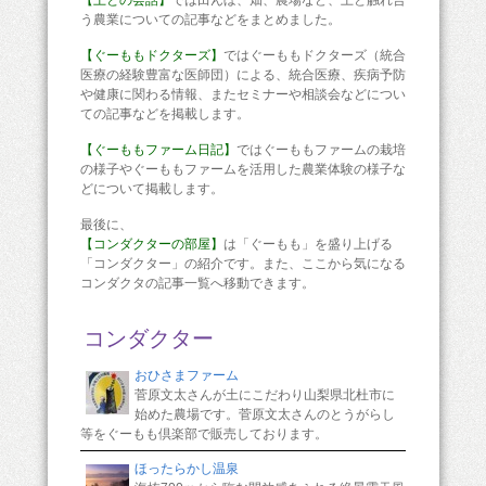
う農業についての記事などをまとめました。
【ぐーももドクターズ】
ではぐーももドクターズ（統合
医療の経験豊富な医師団）による、統合医療、疾病予防
や健康に関わる情報、またセミナーや相談会などについ
ての記事などを掲載します。
【ぐーももファーム日記】
ではぐーももファームの栽培
の様子やぐーももファームを活用した農業体験の様子な
どについて掲載します。
最後に、
【コンダクターの部屋】
は「ぐーもも」を盛り上げる
「コンダクター」の紹介です。また、ここから気になる
コンダクタの記事一覧へ移動できます。
コンダクター
おひさまファーム
菅原文太さんが土にこだわり山梨県北杜市に
始めた農場です。菅原文太さんのとうがらし
等をぐーもも倶楽部で販売しております。
ほったらかし温泉