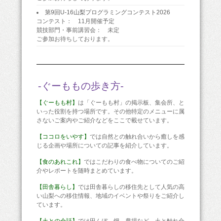
第9回U-16山梨プログラミングコンテスト2026
コンテスト： 11月開催予定
競技部門・事前講習会： 未定
ご参加お待ちしております。
-ぐーももの歩き方-
【ぐーもも村】
は「ぐーもも村」の掲示板、集会所、と
いった役割を持つ場所です。その他特定のメニューに属
さないご案内やご紹介などをここで載せています。
【ココロをいやす】
では自然との触れ合いから癒しを感
じる企画や場所についての記事を紹介しています。
【食のあれこれ】
ではこだわりの食べ物についてのご紹
介やレポートを随時まとめています。
【田舎暮らし】
では田舎暮らしの移住先として人気の高
い山梨への移住情報、地域のイベントや祭りをご紹介し
ています。
【土との会話】
では田んぼ、畑、農場など、土と触れ合