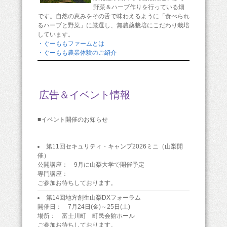
野菜＆ハーブ作りを行っている畑
です。自然の恵みをその舌で味わえるように「食べられ
るハーブと野菜」に厳選し、無農薬栽培にこだわり栽培
しています。
・ぐーももファームとは
・ぐーもも農業体験のご紹介
広告＆イベント情報
■イベント開催のお知らせ
第11回セキュリティ・キャンプ2026ミニ（山梨開
催）
公開講座： 9月に山梨大学で開催予定
専門講座：
ご参加お待ちしております。
第14回地方創生山梨DXフォーラム
開催日： 7月24日(金)～25日(土)
場所： 富士川町 町民会館ホール
ご参加お待ちしております。