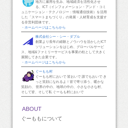
地方に雇用を生み、地域経済を活性化させ
る、ICT（インフォメーション・アンド・コミ
ュニケーション・テクノロジー：情報通信技術）を活用
した「スマートまちづくり」の発展・人材育成を支援す
る非営利団体です。
・ホームページはこちらから
株式会社シー・シー・ダブル
創業より長年の経験とノウハウを活かしたICT
ソリューションをはじめ、グローバルサービ
ス、地域&ファミリーサービスを事業の柱として大きく
展開してきた企業です。
・ホームページはこちらから
ぐーもも村
ぐーもも村においで 皆おいで 誰でもおいで き
っと笑顔になれるよ！皆で寄り添う、暖かな
笑顔の、 世界の中の、地球の中の、小さな小さな村、
そして皆、そして私 ぐーもも村においで
ABOUT
ぐーももについて