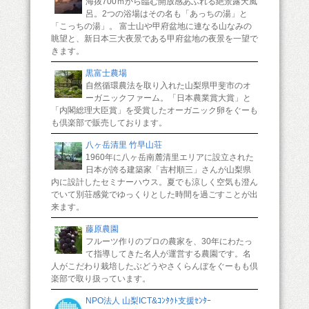
海抜700ｍから臨む開放感あふれる絶景露天風
呂。2つの浴場はその名も「あっちの湯」と
「こっちの湯」。 富士山や甲府盆地に連なる山なみの
眺望と、新日本三大夜景である甲府盆地の夜景を一望で
きます。
黒富士農場
自然循環農法を取り入れた山梨県甲斐市のオ
ーガニックファーム。「日本農業賞大賞」と
「内閣総理大臣賞」を受賞したオーガニック卵をぐーも
も倶楽部で販売しております。
八ヶ岳清里 竹早山荘
1960年に八ヶ岳南麓清里エリアに設立された
日本が誇る建築家「吉村順三」さんが山梨県
内に設計したセミナーハウス。夏でも涼しく空気も澄ん
でいて別荘感覚でゆっくりとした時間を過ごすことが出
来ます。
藤原農園
フルーツ作りのプロの農家を、30年にわたっ
て指導してきた名人が運営する農園です。名
人がこだわり栽培したぶどうやさくらんぼをぐーもも倶
楽部で取り扱っています。
NPO法人 山梨ICT&ｺﾝﾀｸﾄ支援ｾﾝﾀｰ