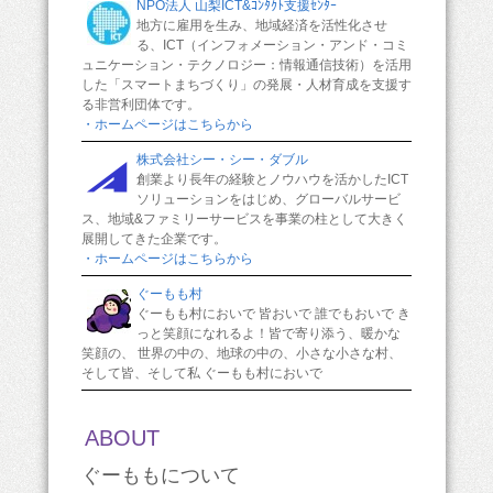
NPO法人 山梨ICT&ｺﾝﾀｸﾄ支援ｾﾝﾀｰ
地方に雇用を生み、地域経済を活性化させ
る、ICT（インフォメーション・アンド・コミ
ュニケーション・テクノロジー：情報通信技術）を活用
した「スマートまちづくり」の発展・人材育成を支援す
る非営利団体です。
・ホームページはこちらから
株式会社シー・シー・ダブル
創業より長年の経験とノウハウを活かしたICT
ソリューションをはじめ、グローバルサービ
ス、地域&ファミリーサービスを事業の柱として大きく
展開してきた企業です。
・ホームページはこちらから
ぐーもも村
ぐーもも村においで 皆おいで 誰でもおいで き
っと笑顔になれるよ！皆で寄り添う、暖かな
笑顔の、 世界の中の、地球の中の、小さな小さな村、
そして皆、そして私 ぐーもも村においで
ABOUT
ぐーももについて