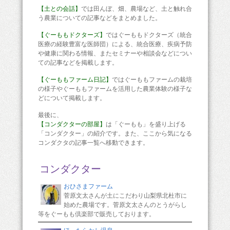
【土との会話】
では田んぼ、畑、農場など、土と触れ合
う農業についての記事などをまとめました。
【ぐーももドクターズ】
ではぐーももドクターズ（統合
医療の経験豊富な医師団）による、統合医療、疾病予防
や健康に関わる情報、またセミナーや相談会などについ
ての記事などを掲載します。
【ぐーももファーム日記】
ではぐーももファームの栽培
の様子やぐーももファームを活用した農業体験の様子な
どについて掲載します。
最後に、
【コンダクターの部屋】
は「ぐーもも」を盛り上げる
「コンダクター」の紹介です。また、ここから気になる
コンダクタの記事一覧へ移動できます。
コンダクター
おひさまファーム
菅原文太さんが土にこだわり山梨県北杜市に
始めた農場です。菅原文太さんのとうがらし
等をぐーもも倶楽部で販売しております。