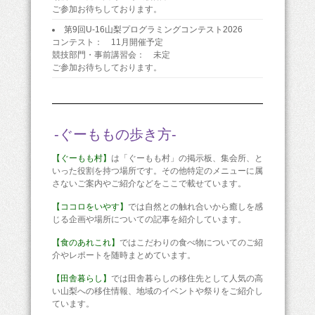
ご参加お待ちしております。
第9回U-16山梨プログラミングコンテスト2026
コンテスト： 11月開催予定
競技部門・事前講習会： 未定
ご参加お待ちしております。
-ぐーももの歩き方-
【ぐーもも村】
は「ぐーもも村」の掲示板、集会所、と
いった役割を持つ場所です。その他特定のメニューに属
さないご案内やご紹介などをここで載せています。
【ココロをいやす】
では自然との触れ合いから癒しを感
じる企画や場所についての記事を紹介しています。
【食のあれこれ】
ではこだわりの食べ物についてのご紹
介やレポートを随時まとめています。
【田舎暮らし】
では田舎暮らしの移住先として人気の高
い山梨への移住情報、地域のイベントや祭りをご紹介し
ています。