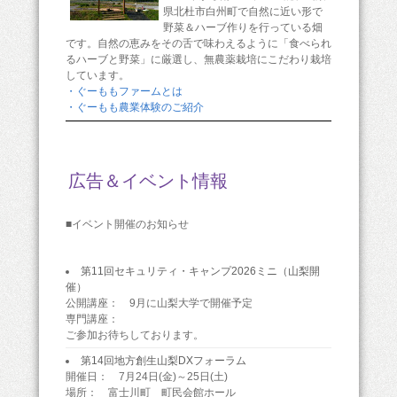
県北杜市白州町で自然に近い形で
野菜＆ハーブ作りを行っている畑
です。自然の恵みをその舌で味わえるように「食べられ
るハーブと野菜」に厳選し、無農薬栽培にこだわり栽培
しています。
・ぐーももファームとは
・ぐーもも農業体験のご紹介
広告＆イベント情報
■イベント開催のお知らせ
第11回セキュリティ・キャンプ2026ミニ（山梨開
催）
公開講座： 9月に山梨大学で開催予定
専門講座：
ご参加お待ちしております。
第14回地方創生山梨DXフォーラム
開催日： 7月24日(金)～25日(土)
場所： 富士川町 町民会館ホール