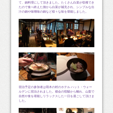
て、鍋料理にして頂きました。たくさん白菜が収穫でき
たので食べ終えた側から白菜が補充され、シンプルな出
汁の鍋や味噌味の鍋など様々な味を堪能しました。
宿泊予定の参加者は萌木の村のホテル ハット・ウォー
ルデンに宿泊されました。都会の喧騒から離れ、山梨で
自然や食を堪能しリラックスした一日を過ごして頂けま
した。