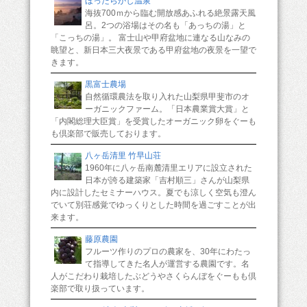
ほったらかし温泉
海抜700ｍから臨む開放感あふれる絶景露天風
呂。2つの浴場はその名も「あっちの湯」と
「こっちの湯」。 富士山や甲府盆地に連なる山なみの
眺望と、新日本三大夜景である甲府盆地の夜景を一望で
きます。
黒富士農場
自然循環農法を取り入れた山梨県甲斐市のオ
ーガニックファーム。「日本農業賞大賞」と
「内閣総理大臣賞」を受賞したオーガニック卵をぐーも
も倶楽部で販売しております。
八ヶ岳清里 竹早山荘
1960年に八ヶ岳南麓清里エリアに設立された
日本が誇る建築家「吉村順三」さんが山梨県
内に設計したセミナーハウス。夏でも涼しく空気も澄ん
でいて別荘感覚でゆっくりとした時間を過ごすことが出
来ます。
藤原農園
フルーツ作りのプロの農家を、30年にわたっ
て指導してきた名人が運営する農園です。名
人がこだわり栽培したぶどうやさくらんぼをぐーもも倶
楽部で取り扱っています。