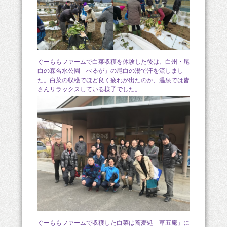
ぐーももファームで白菜収穫を体験した後は、白州・尾
白の森名水公園「べるが」の尾白の湯で汗を流しまし
た。白菜の収穫でほど良く疲れが出たのか、温泉では皆
さんリラックスしている様子でした。
ぐーももファームで収穫した白菜は蕎麦処「草五庵」に