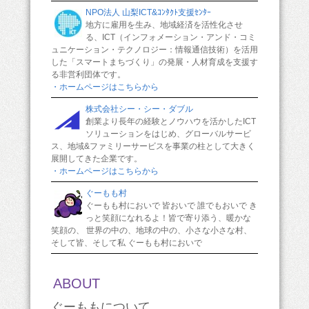
NPO法人 山梨ICT&ｺﾝﾀｸﾄ支援ｾﾝﾀｰ
地方に雇用を生み、地域経済を活性化させ
る、ICT（インフォメーション・アンド・コミ
ュニケーション・テクノロジー：情報通信技術）を活用
した「スマートまちづくり」の発展・人材育成を支援す
る非営利団体です。
・ホームページはこちらから
株式会社シー・シー・ダブル
創業より長年の経験とノウハウを活かしたICT
ソリューションをはじめ、グローバルサービ
ス、地域&ファミリーサービスを事業の柱として大きく
展開してきた企業です。
・ホームページはこちらから
ぐーもも村
ぐーもも村においで 皆おいで 誰でもおいで き
っと笑顔になれるよ！皆で寄り添う、暖かな
笑顔の、 世界の中の、地球の中の、小さな小さな村、
そして皆、そして私 ぐーもも村においで
ABOUT
ぐーももについて