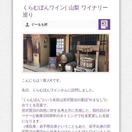
くらむぼんワイン| 山梨 ワイナリー
巡り
ぐーもも村
こんにちは！新人Kです。
先日、くらむぼんワインさんに訪問しました。
“くらむぼん”という名前は宮沢賢治の童話”やまなし”に
出てくる言葉で、
宮沢賢治の自然に対する考え方に共感した、四代目のオ
ーナーが創業100周年のタイミングで社名変更した名前
になります。
（僕自身、岩手県出身ということもあり、岩手出身の宮
沢賢治の童話から社名をつけたくらむぼんワインさんの