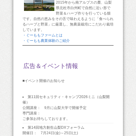
2015年から南アルプスの麓、山梨
県北杜市白州町で自然に近い形で
野菜＆ハーブ作りを行っている畑
です。自然の恵みをその舌で味わえるように「食べられ
るハーブと野菜」に厳選し、無農薬栽培にこだわり栽培
しています。
・ぐーももファームとは
・ぐーもも農業体験のご紹介
広告＆イベント情報
■イベント開催のお知らせ
第11回セキュリティ・キャンプ2026ミニ（山梨開
催）
公開講座： 9月に山梨大学で開催予定
専門講座：
ご参加お待ちしております。
第14回地方創生山梨DXフォーラム
開催日： 7月24日(金)～25日(土)