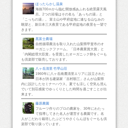
ほったらかし温泉
海抜700ｍから臨む開放感あふれる絶景露天風
呂。2つの浴場はその名も「あっちの湯」と
「こっちの湯」。 富士山や甲府盆地に連なる山なみの
眺望と、新日本三大夜景である甲府盆地の夜景を一望で
きます。
黒富士農場
自然循環農法を取り入れた山梨県甲斐市のオ
ーガニックファーム。「日本農業賞大賞」と
「内閣総理大臣賞」を受賞したオーガニック卵をぐーも
も倶楽部で販売しております。
八ヶ岳清里 竹早山荘
1960年に八ヶ岳南麓清里エリアに設立された
日本が誇る建築家「吉村順三」さんが山梨県
内に設計したセミナーハウス。夏でも涼しく空気も澄ん
でいて別荘感覚でゆっくりとした時間を過ごすことが出
来ます。
藤原農園
フルーツ作りのプロの農家を、30年にわたっ
て指導してきた名人が運営する農園です。名
人がこだわり栽培したぶどうやさくらんぼをぐーもも倶
楽部で取り扱っています。