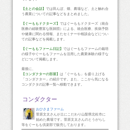
【土との会話】
では田んぼ、畑、農場など、土と触れ合
う農業についての記事などをまとめました。
【ぐーももドクターズ】
ではぐーももドクターズ（統合
医療の経験豊富な医師団）による、統合医療、疾病予防
や健康に関わる情報、またセミナーや相談会などについ
ての記事などを掲載します。
【ぐーももファーム日記】
ではぐーももファームの栽培
の様子やぐーももファームを活用した農業体験の様子な
どについて掲載します。
最後に、
【コンダクターの部屋】
は「ぐーもも」を盛り上げる
「コンダクター」の紹介です。また、ここから気になる
コンダクタの記事一覧へ移動できます。
コンダクター
おひさまファーム
菅原文太さんが土にこだわり山梨県北杜市に
始めた農場です。菅原文太さんのとうがらし
等をぐーもも倶楽部で販売しております。