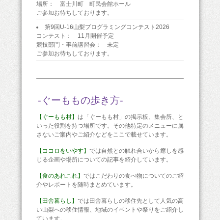
場所： 富士川町 町民会館ホール
ご参加お待ちしております。
第9回U-16山梨プログラミングコンテスト2026
コンテスト： 11月開催予定
競技部門・事前講習会： 未定
ご参加お待ちしております。
-ぐーももの歩き方-
【ぐーもも村】
は「ぐーもも村」の掲示板、集会所、と
いった役割を持つ場所です。その他特定のメニューに属
さないご案内やご紹介などをここで載せています。
【ココロをいやす】
では自然との触れ合いから癒しを感
じる企画や場所についての記事を紹介しています。
【食のあれこれ】
ではこだわりの食べ物についてのご紹
介やレポートを随時まとめています。
【田舎暮らし】
では田舎暮らしの移住先として人気の高
い山梨への移住情報、地域のイベントや祭りをご紹介し
ています。