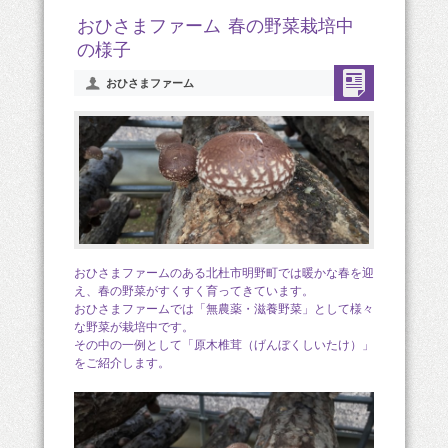
おひさまファーム 春の野菜栽培中
の様子
おひさまファーム
おひさまファームのある北杜市明野町では暖かな春を迎
え、春の野菜がすくすく育ってきています。
おひさまファームでは「無農薬・滋養野菜」として様々
な野菜が栽培中です。
その中の一例として「原木椎茸（げんぼくしいたけ）」
をご紹介します。