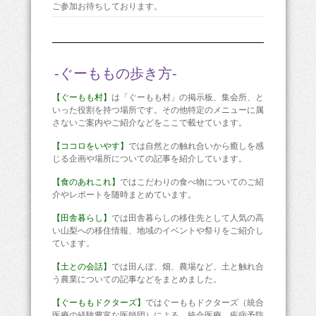
ご参加お待ちしております。
-ぐーももの歩き方-
【ぐーもも村】
は「ぐーもも村」の掲示板、集会所、と
いった役割を持つ場所です。その他特定のメニューに属
さないご案内やご紹介などをここで載せています。
【ココロをいやす】
では自然との触れ合いから癒しを感
じる企画や場所についての記事を紹介しています。
【食のあれこれ】
ではこだわりの食べ物についてのご紹
介やレポートを随時まとめています。
【田舎暮らし】
では田舎暮らしの移住先として人気の高
い山梨への移住情報、地域のイベントや祭りをご紹介し
ています。
【土との会話】
では田んぼ、畑、農場など、土と触れ合
う農業についての記事などをまとめました。
【ぐーももドクターズ】
ではぐーももドクターズ（統合
医療の経験豊富な医師団）による、統合医療、疾病予防