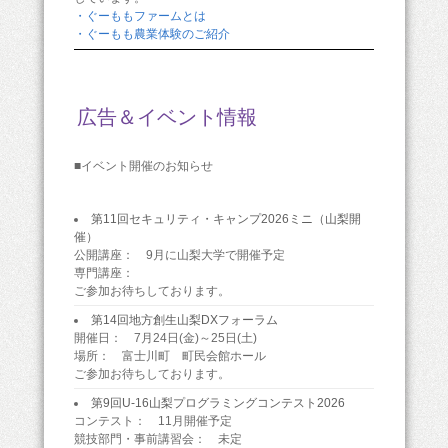
・ぐーももファームとは
・ぐーもも農業体験のご紹介
広告＆イベント情報
■イベント開催のお知らせ
第11回セキュリティ・キャンプ2026ミニ（山梨開
催）
公開講座： 9月に山梨大学で開催予定
専門講座：
ご参加お待ちしております。
第14回地方創生山梨DXフォーラム
開催日： 7月24日(金)～25日(土)
場所： 富士川町 町民会館ホール
ご参加お待ちしております。
第9回U-16山梨プログラミングコンテスト2026
コンテスト： 11月開催予定
競技部門・事前講習会： 未定