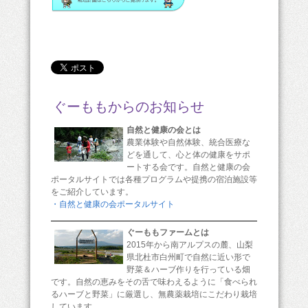
ぐーももからのお知らせ
自然と健康の会とは
農業体験や自然体験、統合医療な
どを通して、心と体の健康をサポ
ートする会です。自然と健康の会
ポータルサイトでは各種プログラムや提携の宿泊施設等
をご紹介しています。
・自然と健康の会ポータルサイト
ぐーももファームとは
2015年から南アルプスの麓、山梨
県北杜市白州町で自然に近い形で
野菜＆ハーブ作りを行っている畑
です。自然の恵みをその舌で味わえるように「食べられ
るハーブと野菜」に厳選し、無農薬栽培にこだわり栽培
しています。