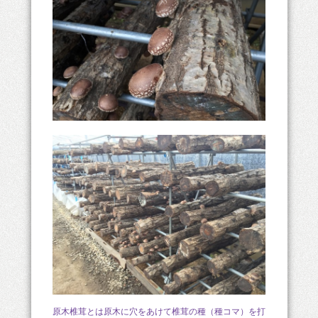
原木椎茸とは原木に穴をあけて椎茸の種（種コマ）を打