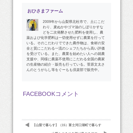
おひさまファーム
2009年から山梨県北杜市で、土にこだ
わり、麦ぬかやゴマ油のしぼりかすな
どを二次発酵させた肥料を使用し、農
薬および化学肥料は一切使用せずに農業を行って
いる。そのこだわりでできた農作物は、食材の安
全と質にこだわる一流のシェフたちから高い評価
を受けている。また、農業を始めたい人への就農
支援や、同様に農薬不使用にこだわる全国の農家
の生産物の紹介・販売も行っている。菅原文太さ
んのとうがらし等をぐーもも倶楽部で販売中。
FACEBOOKコメント
【山梨で暮らす】（15）富士河口湖町で暮らす