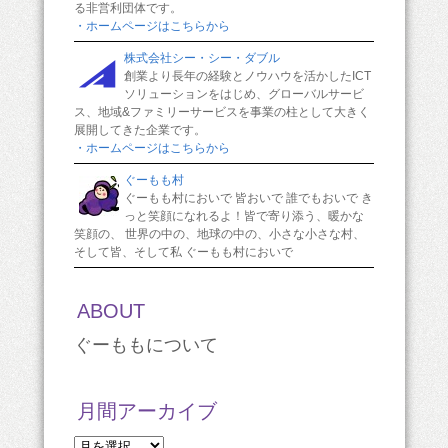
る非営利団体です。
・ホームページはこちらから
株式会社シー・シー・ダブル
創業より長年の経験とノウハウを活かしたICT
ソリューションをはじめ、グローバルサービ
ス、地域&ファミリーサービスを事業の柱として大きく
展開してきた企業です。
・ホームページはこちらから
ぐーもも村
ぐーもも村においで 皆おいで 誰でもおいで き
っと笑顔になれるよ！皆で寄り添う、暖かな
笑顔の、 世界の中の、地球の中の、小さな小さな村、
そして皆、そして私 ぐーもも村においで
ABOUT
ぐーももについて
月間アーカイブ
月