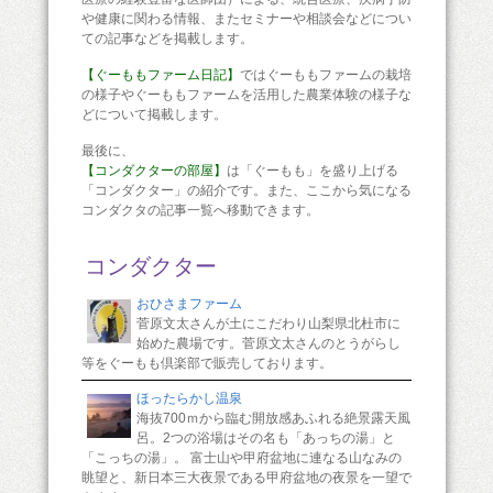
や健康に関わる情報、またセミナーや相談会などについ
ての記事などを掲載します。
【ぐーももファーム日記】
ではぐーももファームの栽培
の様子やぐーももファームを活用した農業体験の様子な
どについて掲載します。
最後に、
【コンダクターの部屋】
は「ぐーもも」を盛り上げる
「コンダクター」の紹介です。また、ここから気になる
コンダクタの記事一覧へ移動できます。
コンダクター
おひさまファーム
菅原文太さんが土にこだわり山梨県北杜市に
始めた農場です。菅原文太さんのとうがらし
等をぐーもも倶楽部で販売しております。
ほったらかし温泉
海抜700ｍから臨む開放感あふれる絶景露天風
呂。2つの浴場はその名も「あっちの湯」と
「こっちの湯」。 富士山や甲府盆地に連なる山なみの
眺望と、新日本三大夜景である甲府盆地の夜景を一望で