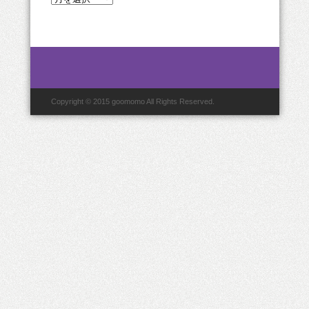
間
ア
ー
カ
イ
ブ
Copyright © 2015 goomomo All Rights Reserved.