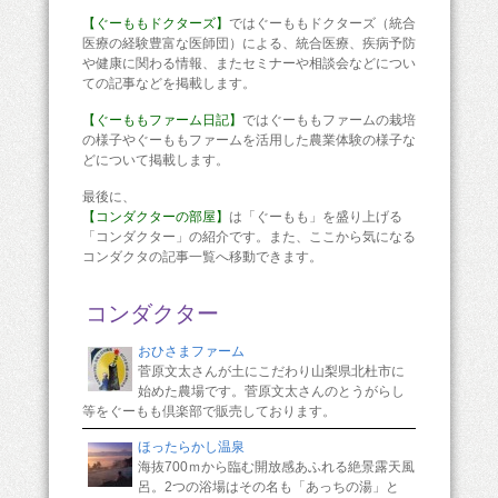
【ぐーももドクターズ】
ではぐーももドクターズ（統合
医療の経験豊富な医師団）による、統合医療、疾病予防
や健康に関わる情報、またセミナーや相談会などについ
ての記事などを掲載します。
【ぐーももファーム日記】
ではぐーももファームの栽培
の様子やぐーももファームを活用した農業体験の様子な
どについて掲載します。
最後に、
【コンダクターの部屋】
は「ぐーもも」を盛り上げる
「コンダクター」の紹介です。また、ここから気になる
コンダクタの記事一覧へ移動できます。
コンダクター
おひさまファーム
菅原文太さんが土にこだわり山梨県北杜市に
始めた農場です。菅原文太さんのとうがらし
等をぐーもも倶楽部で販売しております。
ほったらかし温泉
海抜700ｍから臨む開放感あふれる絶景露天風
呂。2つの浴場はその名も「あっちの湯」と