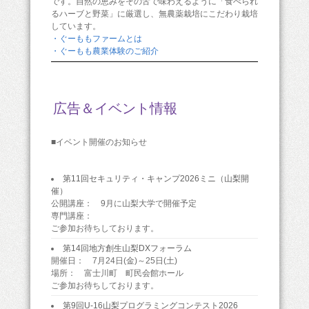
です。自然の恵みをその舌で味わえるように「食べられ
るハーブと野菜」に厳選し、無農薬栽培にこだわり栽培
しています。
・ぐーももファームとは
・ぐーもも農業体験のご紹介
広告＆イベント情報
■イベント開催のお知らせ
第11回セキュリティ・キャンプ2026ミニ（山梨開
催）
公開講座： 9月に山梨大学で開催予定
専門講座：
ご参加お待ちしております。
第14回地方創生山梨DXフォーラム
開催日： 7月24日(金)～25日(土)
場所： 富士川町 町民会館ホール
ご参加お待ちしております。
第9回U-16山梨プログラミングコンテスト2026