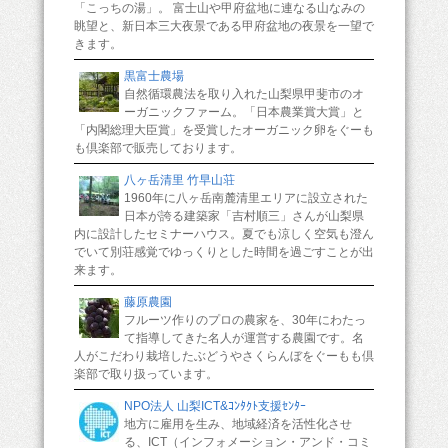
「こっちの湯」。 富士山や甲府盆地に連なる山なみの
眺望と、新日本三大夜景である甲府盆地の夜景を一望で
きます。
黒富士農場
自然循環農法を取り入れた山梨県甲斐市のオ
ーガニックファーム。「日本農業賞大賞」と
「内閣総理大臣賞」を受賞したオーガニック卵をぐーも
も倶楽部で販売しております。
八ヶ岳清里 竹早山荘
1960年に八ヶ岳南麓清里エリアに設立された
日本が誇る建築家「吉村順三」さんが山梨県
内に設計したセミナーハウス。夏でも涼しく空気も澄ん
でいて別荘感覚でゆっくりとした時間を過ごすことが出
来ます。
藤原農園
フルーツ作りのプロの農家を、30年にわたっ
て指導してきた名人が運営する農園です。名
人がこだわり栽培したぶどうやさくらんぼをぐーもも倶
楽部で取り扱っています。
NPO法人 山梨ICT&ｺﾝﾀｸﾄ支援ｾﾝﾀｰ
地方に雇用を生み、地域経済を活性化させ
る、ICT（インフォメーション・アンド・コミ