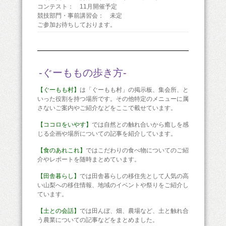
コンテスト： 11月開催予定
競技部門・事前講習会： 未定
ご参加お待ちしております。
-ぐーももの歩き方-
【ぐーもも村】
は「ぐーもも村」の掲示板、集会所、と
いった役割を持つ場所です。その他特定のメニューに属
さないご案内やご紹介などをここで載せています。
【ココロをいやす】
では自然との触れ合いから癒しを感
じる企画や場所についての記事を紹介しています。
【食のあれこれ】
ではこだわりの食べ物についてのご紹
介やレポートを随時まとめています。
【田舎暮らし】
では田舎暮らしの移住先として人気の高
い山梨への移住情報、地域のイベントや祭りをご紹介し
ています。
【土との会話】
では田んぼ、畑、農場など、土と触れ合
う農業についての記事などをまとめました。