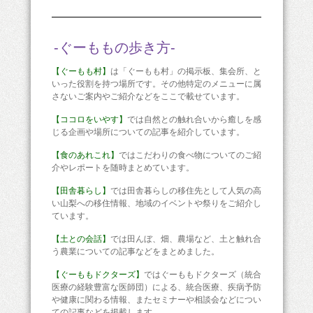
-ぐーももの歩き方-
【ぐーもも村】
は「ぐーもも村」の掲示板、集会所、と
いった役割を持つ場所です。その他特定のメニューに属
さないご案内やご紹介などをここで載せています。
【ココロをいやす】
では自然との触れ合いから癒しを感
じる企画や場所についての記事を紹介しています。
【食のあれこれ】
ではこだわりの食べ物についてのご紹
介やレポートを随時まとめています。
【田舎暮らし】
では田舎暮らしの移住先として人気の高
い山梨への移住情報、地域のイベントや祭りをご紹介し
ています。
【土との会話】
では田んぼ、畑、農場など、土と触れ合
う農業についての記事などをまとめました。
【ぐーももドクターズ】
ではぐーももドクターズ（統合
医療の経験豊富な医師団）による、統合医療、疾病予防
や健康に関わる情報、またセミナーや相談会などについ
ての記事などを掲載します。