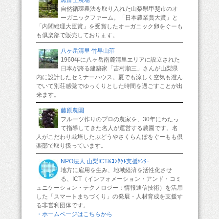
自然循環農法を取り入れた山梨県甲斐市のオ
ーガニックファーム。「日本農業賞大賞」と
「内閣総理大臣賞」を受賞したオーガニック卵をぐーも
も倶楽部で販売しております。
八ヶ岳清里 竹早山荘
1960年に八ヶ岳南麓清里エリアに設立された
日本が誇る建築家「吉村順三」さんが山梨県
内に設計したセミナーハウス。夏でも涼しく空気も澄ん
でいて別荘感覚でゆっくりとした時間を過ごすことが出
来ます。
藤原農園
フルーツ作りのプロの農家を、30年にわたっ
て指導してきた名人が運営する農園です。名
人がこだわり栽培したぶどうやさくらんぼをぐーもも倶
楽部で取り扱っています。
NPO法人 山梨ICT&ｺﾝﾀｸﾄ支援ｾﾝﾀｰ
地方に雇用を生み、地域経済を活性化させ
る、ICT（インフォメーション・アンド・コミ
ュニケーション・テクノロジー：情報通信技術）を活用
した「スマートまちづくり」の発展・人材育成を支援す
る非営利団体です。
・ホームページはこちらから