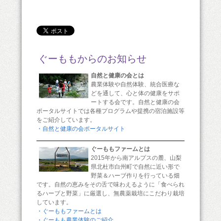
ぐーももからのお知らせ
自然と健康の会とは
農業体験や自然体験、統合医療な
どを通して、心と体の健康をサポ
ートする会です。自然と健康の会
ポータルサイトでは各種プログラムや提携の宿泊施設等
をご紹介しています。
・自然と健康の会ポータルサイト
ぐーももファームとは
2015年から南アルプスの麓、山梨
県北杜市白州町で自然に近い形で
野菜＆ハーブ作りを行っている畑
です。自然の恵みをその舌で味わえるように「食べられ
るハーブと野菜」に厳選し、無農薬栽培にこだわり栽培
しています。
・ぐーももファームとは
・ぐーもも農業体験のご紹介