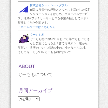
株式会社シー・シー・ダブル
創業より長年の経験とノウハウを活かしたICT
ソリューションをはじめ、グローバルサービ
ス、地域&ファミリーサービスを事業の柱として大きく
展開してきた企業です。
・ホームページはこちらから
ぐーもも村
ぐーもも村においで 皆おいで 誰でもおいで き
っと笑顔になれるよ！皆で寄り添う、暖かな
笑顔の、 世界の中の、地球の中の、小さな小さな村、
そして皆、そして私 ぐーもも村においで
ABOUT
ぐーももについて
月間アーカイブ
月
間
ア