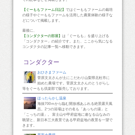
【ぐーももファーム日記】
ではぐーももファームの栽培
の様子やぐーももファームを活用した農業体験の様子な
どについて掲載します。
最後に、
【コンダクターの部屋】
は「ぐーもも」を盛り上げる
「コンダクター」の紹介です。また、ここから気になる
コンダクタの記事一覧へ移動できます。
コンダクター
おひさまファーム
菅原文太さんが土にこだわり山梨県北杜市に
始めた農場です。菅原文太さんのとうがらし
等をぐーもも倶楽部で販売しております。
ほったらかし温泉
海抜700ｍから臨む開放感あふれる絶景露天風
呂。2つの浴場はその名も「あっちの湯」と
「こっちの湯」。 富士山や甲府盆地に連なる山なみの
眺望と、新日本三大夜景である甲府盆地の夜景を一望で
きます。
黒富士農場