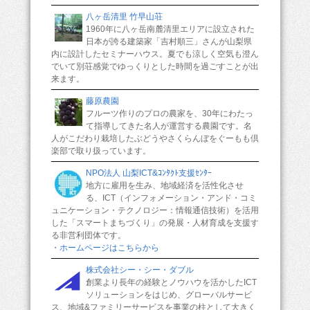
八ヶ岳清里 竹早山荘
1960年に八ヶ岳南麓清里エリアに設立された
日本が誇る建築家「吉村順三」さんが山梨県
内に設計したセミナーハウス。夏でも涼しく空気も澄ん
でいて別荘感覚でゆっくりとした時間を過ごすことが出
来ます。
藤原農園
フルーツ作りのプロの農家を、30年にわたっ
て指導してきた名人が運営する農園です。名
人がこだわり栽培したぶどうやさくらんぼをぐーもも倶
楽部で取り扱っています。
NPO法人 山梨ICT&ｺﾝﾀｸﾄ支援ｾﾝﾀｰ
地方に雇用を生み、地域経済を活性化させ
る、ICT（インフォメーション・アンド・コミ
ュニケーション・テクノロジー：情報通信技術）を活用
した「スマートまちづくり」の発展・人材育成を支援す
る非営利団体です。
・ホームページはこちらから
株式会社シー・シー・ダブル
創業より長年の経験とノウハウを活かしたICT
ソリューションをはじめ、グローバルサービ
ス、地域&ファミリーサービスを事業の柱として大きく