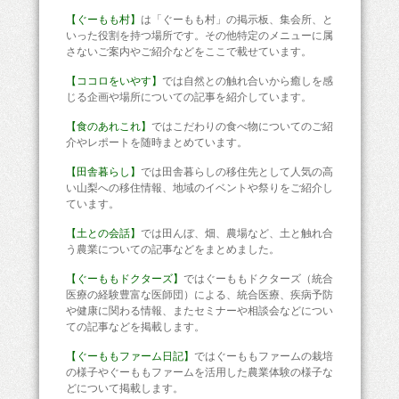
【ぐーもも村】
は「ぐーもも村」の掲示板、集会所、と
いった役割を持つ場所です。その他特定のメニューに属
さないご案内やご紹介などをここで載せています。
【ココロをいやす】
では自然との触れ合いから癒しを感
じる企画や場所についての記事を紹介しています。
【食のあれこれ】
ではこだわりの食べ物についてのご紹
介やレポートを随時まとめています。
【田舎暮らし】
では田舎暮らしの移住先として人気の高
い山梨への移住情報、地域のイベントや祭りをご紹介し
ています。
【土との会話】
では田んぼ、畑、農場など、土と触れ合
う農業についての記事などをまとめました。
【ぐーももドクターズ】
ではぐーももドクターズ（統合
医療の経験豊富な医師団）による、統合医療、疾病予防
や健康に関わる情報、またセミナーや相談会などについ
ての記事などを掲載します。
【ぐーももファーム日記】
ではぐーももファームの栽培
の様子やぐーももファームを活用した農業体験の様子な
どについて掲載します。