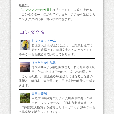
最後に、
【コンダクターの部屋】
は「ぐーもも」を盛り上げる
「コンダクター」の紹介です。また、ここから気になる
コンダクタの記事一覧へ移動できます。
コンダクター
おひさまファーム
菅原文太さんが土にこだわり山梨県北杜市に
始めた農場です。菅原文太さんのとうがらし
等をぐーもも倶楽部で販売しております。
ほったらかし温泉
海抜700ｍから臨む開放感あふれる絶景露天風
呂。2つの浴場はその名も「あっちの湯」と
「こっちの湯」。 富士山や甲府盆地に連なる山なみの
眺望と、新日本三大夜景である甲府盆地の夜景を一望で
きます。
黒富士農場
自然循環農法を取り入れた山梨県甲斐市のオ
ーガニックファーム。「日本農業賞大賞」と
「内閣総理大臣賞」を受賞したオーガニック卵をぐーも
も倶楽部で販売しております。