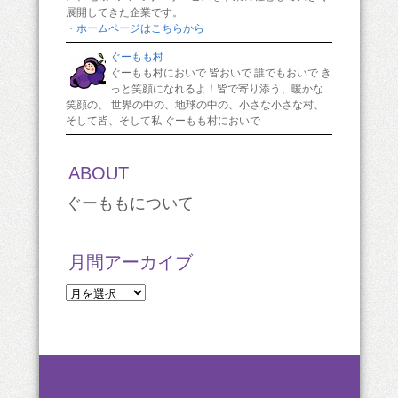
展開してきた企業です。
・ホームページはこちらから
ぐーもも村
ぐーもも村においで 皆おいで 誰でもおいで き
っと笑顔になれるよ！皆で寄り添う、暖かな
笑顔の、 世界の中の、地球の中の、小さな小さな村、
そして皆、そして私 ぐーもも村においで
ABOUT
ぐーももについて
月間アーカイブ
月
間
ア
ー
カ
イ
ブ