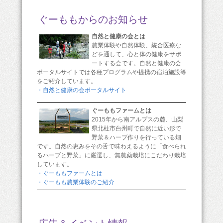
ぐーももからのお知らせ
自然と健康の会とは
農業体験や自然体験、統合医療な
どを通して、心と体の健康をサポ
ートする会です。自然と健康の会
ポータルサイトでは各種プログラムや提携の宿泊施設等
をご紹介しています。
・自然と健康の会ポータルサイト
ぐーももファームとは
2015年から南アルプスの麓、山梨
県北杜市白州町で自然に近い形で
野菜＆ハーブ作りを行っている畑
です。自然の恵みをその舌で味わえるように「食べられ
るハーブと野菜」に厳選し、無農薬栽培にこだわり栽培
しています。
・ぐーももファームとは
・ぐーもも農業体験のご紹介