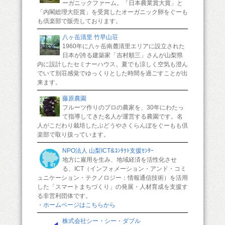
ーガニックファーム。「日本農業賞大賞」と
「内閣総理大臣賞」を受賞したオーガニック卵をぐーも
も倶楽部で販売しております。
八ヶ岳清里 竹早山荘
1960年に八ヶ岳南麓清里エリアに設立された
日本が誇る建築家「吉村順三」さんが山梨県
内に設計したセミナーハウス。夏でも涼しく空気も澄ん
でいて別荘感覚でゆっくりとした時間を過ごすことが出
来ます。
藤原農園
フルーツ作りのプロの農家を、30年にわたっ
て指導してきた名人が運営する農園です。名
人がこだわり栽培したぶどうやさくらんぼをぐーもも倶
楽部で取り扱っています。
NPO法人 山梨ICT&ｺﾝﾀｸﾄ支援ｾﾝﾀｰ
地方に雇用を生み、地域経済を活性化させ
る、ICT（インフォメーション・アンド・コミ
ュニケーション・テクノロジー：情報通信技術）を活用
した「スマートまちづくり」の発展・人材育成を支援す
る非営利団体です。
・ホームページはこちらから
株式会社シー・シー・ダブル