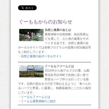
ぐーももからのお知らせ
自然と健康の会とは
農業体験や自然体験、統合医療な
どを通して、心と体の健康をサポ
ートする会です。自然と健康の会
ポータルサイトでは各種プログラムや提携の宿泊施設等
をご紹介しています。
・自然と健康の会ポータルサイト
ぐーももファームとは
2015年から南アルプスの麓、山梨
県北杜市白州町で自然に近い形で
野菜＆ハーブ作りを行っている畑
です。自然の恵みをその舌で味わえるように「食べられ
るハーブと野菜」に厳選し、無農薬栽培にこだわり栽培
しています。
・ぐーももファームとは
・ぐーもも農業体験のご紹介