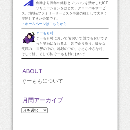
創業より長年の経験とノウハウを活かしたICT
ソリューションをはじめ、グローバルサービ
ス、地域&ファミリーサービスを事業の柱として大きく
展開してきた企業です。
・ホームページはこちらから
ぐーもも村
ぐーもも村においで 皆おいで 誰でもおいで き
っと笑顔になれるよ！皆で寄り添う、暖かな
笑顔の、 世界の中の、地球の中の、小さな小さな村、
そして皆、そして私 ぐーもも村においで
ABOUT
ぐーももについて
月間アーカイブ
月
間
ア
ー