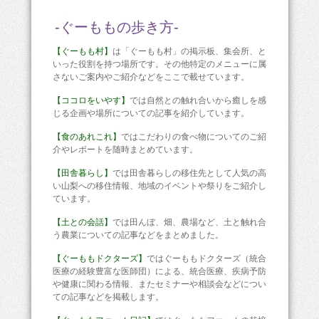
-ぐーももの歩き方-
【ぐーもも村】
は「ぐーもも村」の掲示板、集会所、と
いった役割を持つ場所です。その他特定のメニューに属
さないご案内やご紹介などをここで載せています。
【ココロをいやす】
では自然との触れ合いから癒しを感
じる企画や場所についての記事を紹介しています。
【食のあれこれ】
ではこだわりの食べ物についてのご紹
介やレポートを随時まとめています。
【田舎暮らし】
では田舎暮らしの移住先として人気の高
い山梨への移住情報、地域のイベントや祭りをご紹介し
ています。
【土との会話】
では田んぼ、畑、農場など、土と触れ合
う農業についての記事などをまとめました。
【ぐーももドクターズ】
ではぐーももドクターズ（統合
医療の経験豊富な医師団）による、統合医療、疾病予防
や健康に関わる情報、またセミナーや相談会などについ
ての記事などを掲載します。