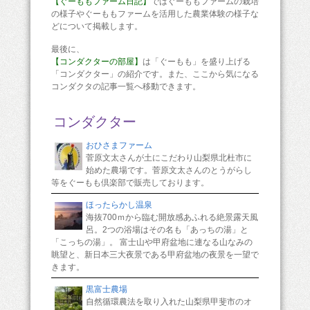
【ぐーももファーム日記】
ではぐーももファームの栽培
の様子やぐーももファームを活用した農業体験の様子な
どについて掲載します。
最後に、
【コンダクターの部屋】
は「ぐーもも」を盛り上げる
「コンダクター」の紹介です。また、ここから気になる
コンダクタの記事一覧へ移動できます。
コンダクター
おひさまファーム
菅原文太さんが土にこだわり山梨県北杜市に
始めた農場です。菅原文太さんのとうがらし
等をぐーもも倶楽部で販売しております。
ほったらかし温泉
海抜700ｍから臨む開放感あふれる絶景露天風
呂。2つの浴場はその名も「あっちの湯」と
「こっちの湯」。 富士山や甲府盆地に連なる山なみの
眺望と、新日本三大夜景である甲府盆地の夜景を一望で
きます。
黒富士農場
自然循環農法を取り入れた山梨県甲斐市のオ